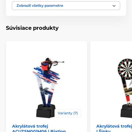
Motív
Padel
Zobraziť všetky parametre
Typ ocenenia
Trofeje
Súvisiace produkty
Materiál
akrylát
Spôsob personalizácie
štítok
Varianty (7)
Akrylátová trofej
Akrylátová trof
ACUTSN001M06 | Biatlon
| Šipky