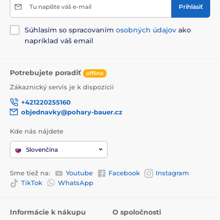
Tu napíšte váš e-mail
Prihlásiť
Súhlasím so spracovaním
osobných údajov
ako
napríklad váš email
Potrebujete poradiť
offline
Zákaznický servis je k dispozícii
+421220255160
objednavky@pohary-bauer.cz
Kde nás nájdete
Slovenčina
Sme tiež na:
Youtube
Facebook
Instagram
TikTok
WhatsApp
Informácie k nákupu
O spoločnosti