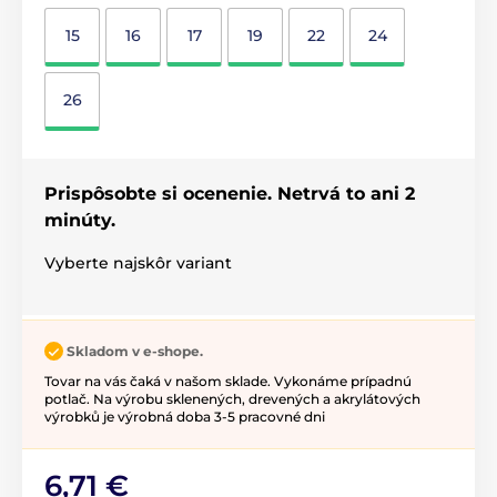
15
16
17
19
22
24
26
Prispôsobte si ocenenie. Netrvá to ani 2
minúty.
Vyberte najskôr variant
Skladom v e-shope.
Tovar na vás čaká v našom sklade. Vykonáme prípadnú
potlač. Na výrobu sklenených, drevených a akrylátových
výrobků je výrobná doba 3-5 pracovné dni
6,71 €