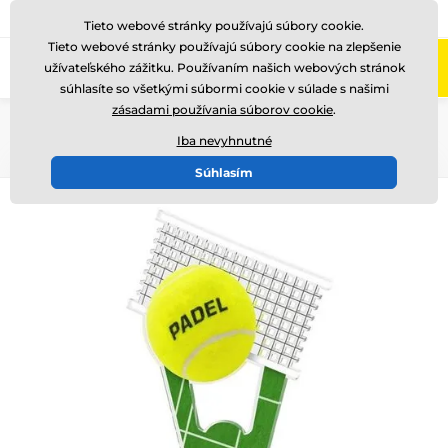
+421220255160
Zavolajte nám
(Po-Pi 8-17)
Tieto webové stránky používajú súbory cookie.
Tieto webové stránky používajú súbory cookie na zlepšenie
0
užívateľského zážitku. Používaním našich webových stránok
Menu
súhlasíte so všetkými súbormi cookie v súlade s našimi
zásadami používania súborov cookie
.
Úvod
Akryl trofeje
ACUTN001
Iba nevyhnutné
Súhlasím