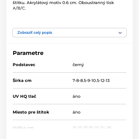
štítku. Akrylátový motiv 0.6 cm. Oboustranný tisk
A/B/C.
Produkt je zaradený v kategóriách
Zobraziť celý popis
Padel
Akryl trofeje
ACUTN001
Parametre
Podstavec
černý
Šírka cm
7-8-8.5-9-10.5-12-13
UV HQ tlač
áno
Miesto pre štítok
áno
Výška cm
15-16-17-19-22-24-26