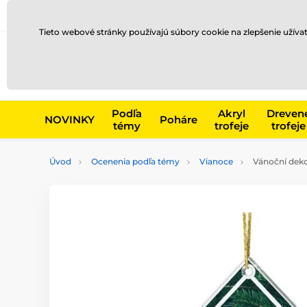
Preprava a platba
Kontakty
Blog
Tieto webové stránky používajú súbory cookie na zlepšenie užíva
Napr. produk
Podľa
Akryl
Dreven
NOVINKY
Poháre
témy
trofeje
trofeje
Úvod
Ocenenia podľa témy
Vianoce
Vánoční deko