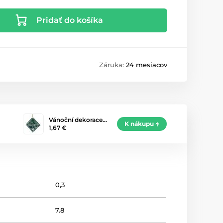
Pridať do košíka
Záruka:
24 mesiacov
Vánoční dekorace…
K nákupu
1,67 €
0,3
7.8