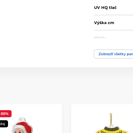
UV HQ tlač
Výška cm
Motív
Materiál
Zobraziť všetky pa
-50%
daj