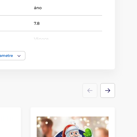
áno
7.8
Vánoce
akrylát
rametre