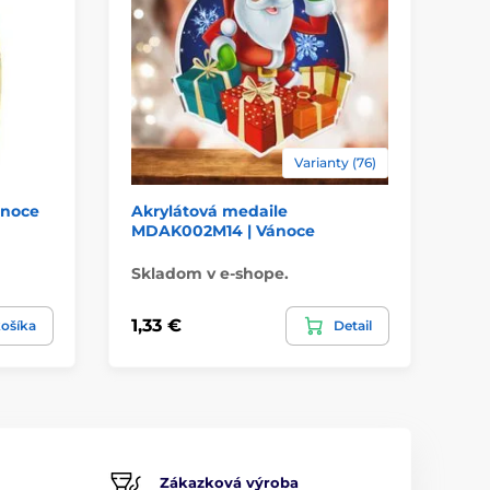
Varianty (76)
ánoce
Akrylátová medaile
Ak
MDAK002M14 | Vánoce
| 
Skladom v e-shope.
Sk
1,33 €
7,
ošíka
Detail
Zákazková výroba