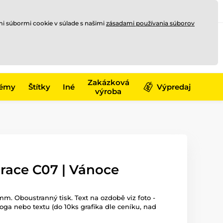
Registrovať sa
Prihlásiť sa
mi súbormi cookie v súlade s našimi
zásadami používania súborov
0
online
0,00 €
-17)
Zakázková
émy
Štítky
Iné
Výpredaj
výroba
race C07 | Vánoce
mm. Oboustranný tisk. Text na ozdobě viz foto -
oga nebo textu (do 10ks grafika dle ceníku, nad