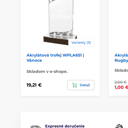
Varianty (3)
Akrylátová trofej WPLA651 |
Akryl
Vánoce
Rugb
Sklad
Skladom v e-shope.
2,00 €
19,21 €
Detail
1,00 
Expresné doručenie