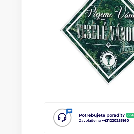
Potrebujete poradiť?
onl
Zavolajte na
+421220255160