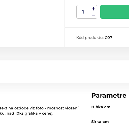
Kód produktu:
C07
Parametre
Hĺbka cm
Text na ozdobě viz foto - možnost vložení
ku, nad 10ks grafika v ceně).
Šírka cm