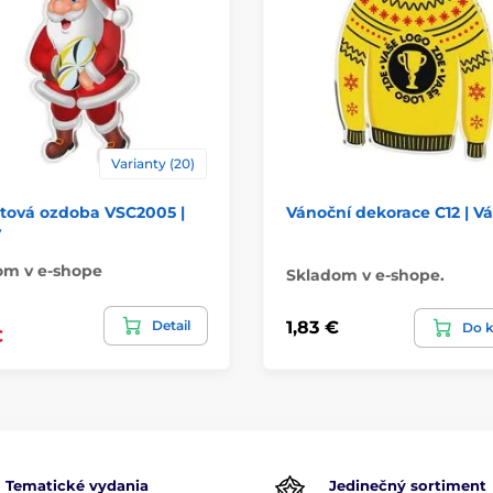
Varianty (20)
átová ozdoba VSC2005 |
Vánoční dekorace C12 | V
y
om v e-shope
Skladom v e-shope.
Detail
1,83 €
Do k
€
Tematické vydania
Jedinečný sortiment