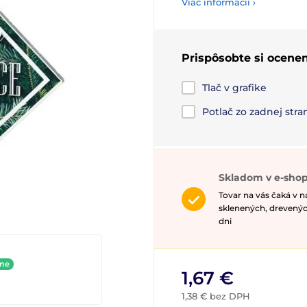
Viac informácií ›
Prispôsobte si ocenen
Tlač v grafike
Potlač zo zadnej str
Skladom v e-shop
Tovar na vás čaká v 
sklenených, drevenýc
dni
ine
1,67 €
1,38 € bez DPH