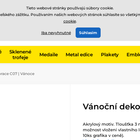
EUR
Tieto webové stránky používajú súbory cookie.
teľského zážitku. Používaním našich webových stránok súhlasíte so všetký
cookie
.
+421220255160
t, kategóriu
Iba nevyhnutné
Súhlasím
Zavolajte nám
(Po-Pi 8
é
Sklenené
Medaile
Metal edice
Plakety
Embl
trofeje
race C07 | Vánoce
Vánoční deko
Akrylový motiv. Tloušťka 3 
možnost vložení vlastního l
10ks grafika v ceně).