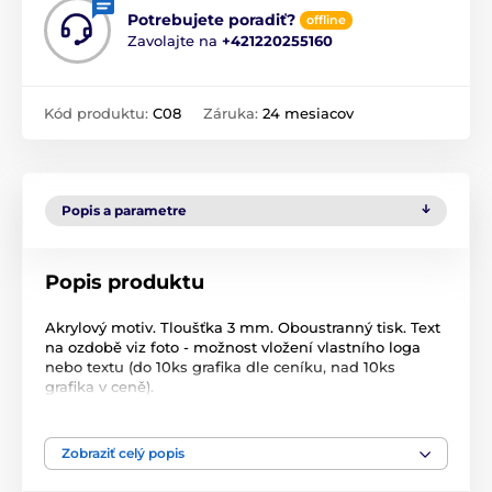
Potrebujete poradiť?
offline
Zavolajte na
+421220255160
Kód produktu:
C08
Záruka:
24 mesiacov
Popis a parametre
Popis produktu
Akrylový motiv. Tloušťka 3 mm. Oboustranný tisk. Text
na ozdobě viz foto - možnost vložení vlastního loga
nebo textu (do 10ks grafika dle ceníku, nad 10ks
grafika v ceně).
Produkt je zaradený v kategóriách
Zobraziť celý popis
Vianoce
Vianočné dekorácie