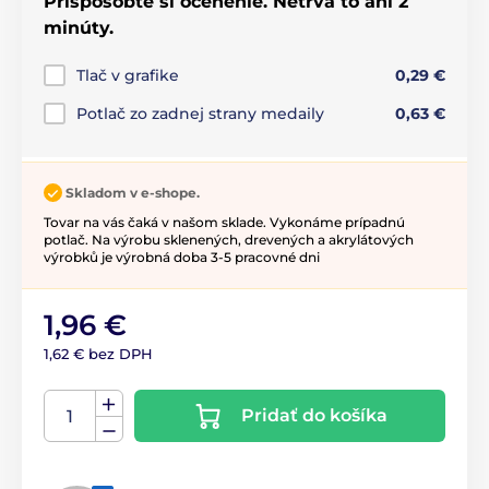
Prispôsobte si ocenenie. Netrvá to ani 2
minúty.
Tlač v grafike
0,29 €
Potlač zo zadnej strany medaily
0,63 €
Skladom v e-shope.
Tovar na vás čaká v našom sklade. Vykonáme prípadnú
potlač. Na výrobu sklenených, drevených a akrylátových
výrobků je výrobná doba 3-5 pracovné dni
1,96 €
1,62 € bez DPH
Pridať do košíka