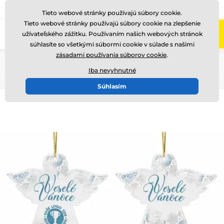
+421220255160
Zavolajte nám
(Po-Pi 8-17)
Tieto webové stránky používajú súbory cookie.
Tieto webové stránky používajú súbory cookie na zlepšenie
0
užívateľského zážitku. Používaním našich webových stránok
Menu
súhlasíte so všetkými súbormi cookie v súlade s našimi
zásadami používania súborov cookie
.
Úvod
Ocenenia podľa témy
Vianoce
Iba nevyhnutné
Súhlasím