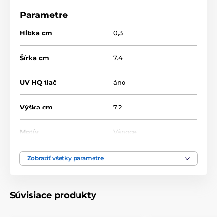
Parametre
Hĺbka cm
0,3
Šírka cm
7.4
UV HQ tlač
áno
Výška cm
7.2
Motív
Vánoce
Materiál
akrylát
Zobraziť všetky parametre
Súvisiace produkty