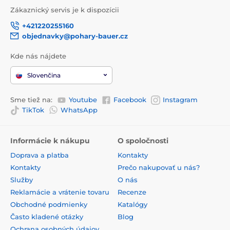
Zákaznický servis je k dispozícii
+421220255160
objednavky@pohary-bauer.cz
Kde nás nájdete
Slovenčina
Sme tiež na:
Youtube
Facebook
Instagram
TikTok
WhatsApp
Informácie k nákupu
O spoločnosti
Doprava a platba
Kontakty
Kontakty
Prečo nakupovať u nás?
Služby
O nás
Reklamácie a vrátenie tovaru
Recenze
Obchodné podmienky
Katalógy
Často kladené otázky
Blog
Ochrana osobných údajov