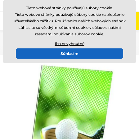
+421220255160
Zavolajte nám
(Po-Pi 8-17)
Tieto webové stránky používajú súbory cookie.
Tieto webové stránky používajú súbory cookie na zlepšenie
0
užívateľského zážitku. Používaním našich webových stránok
Menu
súhlasíte so všetkými súbormi cookie v súlade s našimi
zásadami používania súborov cookie
.
Úvod
Ocenenia podľa témy
Golf
Skleněné trofeje
Iba nevyhnutné
Súhlasím