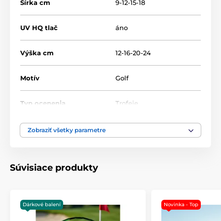
Šírka cm
9-12-15-18
UV HQ tlač
áno
Výška cm
12-16-20-24
Motív
Golf
Typ ocenenia
Trofeje
Materiál
sklo
Zobraziť všetky parametre
Spôsob personalizácie
Farebná UV HQ potlač
Súvisiace produkty
Dárkové balení
Novinka - Top