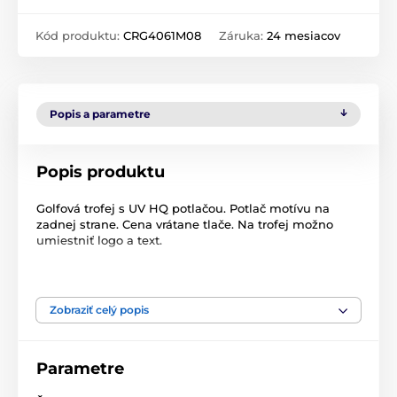
Kód produktu:
CRG4061M08
Záruka:
24 mesiacov
Popis a parametre
Popis produktu
Golfová trofej s UV HQ potlačou. Potlač motívu na
zadnej strane. Cena vrátane tlače. Na trofej možno
umiestniť logo a text.
Produkt je zaradený v kategóriách
Zobraziť celý popis
Golf
Skleněné trofeje
Sklenené trofeje s potlačou
Parametre