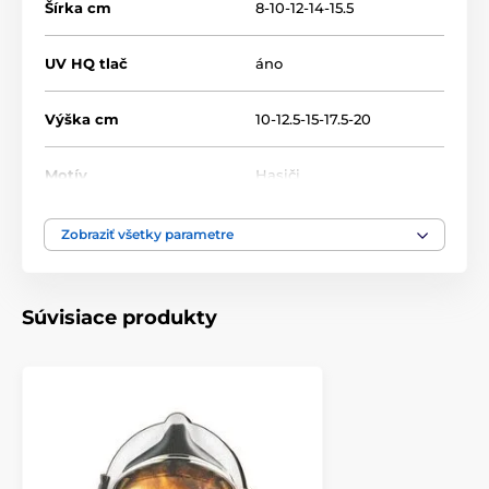
Šírka cm
8-10-12-14-15.5
UV HQ tlač
áno
Výška cm
10-12.5-15-17.5-20
Motív
Hasiči
Typ ocenenia
Plakety
Zobraziť všetky parametre
Materiál
drevo
Súvisiace produkty
Umiestnenie
Na stôl