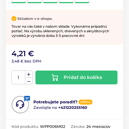
Skladom v e-shope.
Tovar na vás čaká v našom sklade. Vykonáme prípadnú
potlač. Na výrobu sklenených, drevených a akrylátových
výrobků je výrobná doba 3-5 pracovné dni
4,21 €
3,48 € bez DPH
Pridať do košíka
Potrebujete poradiť?
offline
Zavolajte na
+421220255160
Kód produktu:
WPP006M02
Záruka:
24 mesiacov