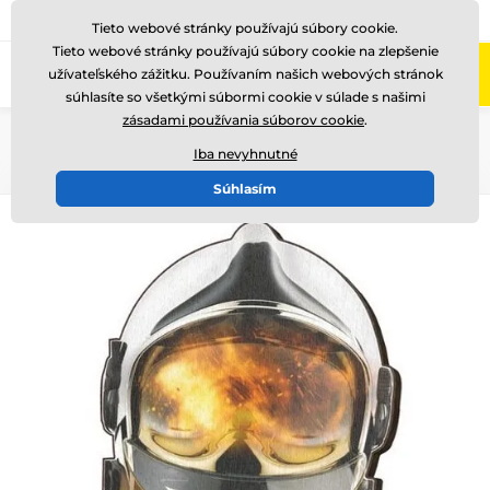
+421220255160
Zavolajte nám
(Po-Pi 8-17)
Tieto webové stránky používajú súbory cookie.
Tieto webové stránky používajú súbory cookie na zlepšenie
0
užívateľského zážitku. Používaním našich webových stránok
Menu
súhlasíte so všetkými súbormi cookie v súlade s našimi
zásadami používania súborov cookie
.
Úvod
Drevené trofeje
WPP006
Iba nevyhnutné
Súhlasím