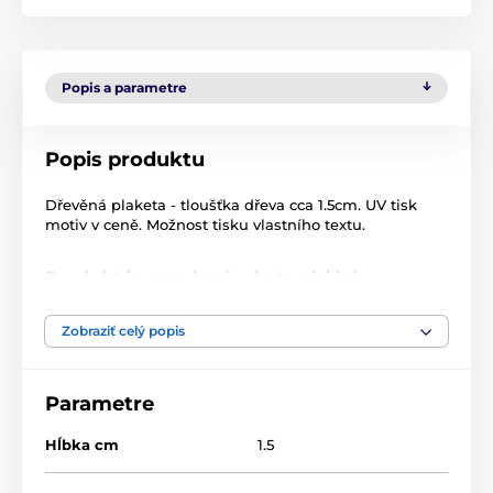
Popis a parametre
Popis produktu
Dřevěná plaketa - tloušťka dřeva cca 1.5cm. UV tisk
motiv v ceně. Možnost tisku vlastního textu.
Produkt je zaradený v kategóriách
Hasiči
Drevené trofeje
WPP006
Zobraziť celý popis
Plakety
Drevené plakety
Parametre
Hĺbka cm
1.5