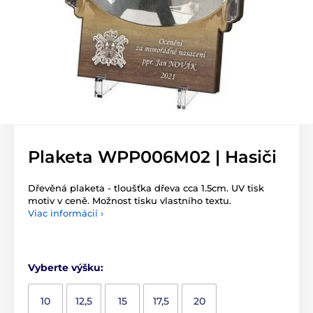
Plaketa WPP006M02 | Hasiči
Dřevěná plaketa - tloušťka dřeva cca 1.5cm. UV tisk
motiv v ceně. Možnost tisku vlastního textu.
Viac informácií ›
Vyberte výšku:
10
12,5
15
17,5
20