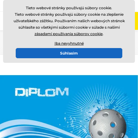
+421220255160
Zavolajte nám
(Po-Pi 8-17)
Tieto webové stránky používajú súbory cookie.
Tieto webové stránky používajú súbory cookie na zlepšenie
0
užívateľského zážitku. Používaním našich webových stránok
Menu
súhlasíte so všetkými súbormi cookie v súlade s našimi
zásadami používania súborov cookie
.
Úvod
Iné
Papierové diplomy
Iba nevyhnutné
Súhlasím