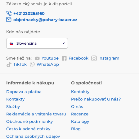
Zákaznický servis je k dispozícii
+421220255160
objednavky@pohary-bauer.cz
Kde nás nájdete
Slovenčina
Sme tiež na:
Youtube
Facebook
Instagram
TikTok
WhatsApp
Informácie k nákupu
O spoločnosti
Doprava a platba
Kontakty
Kontakty
Prečo nakupovať u nás?
Služby
O nás
Reklamácie a vrátenie tovaru
Recenze
Obchodné podmienky
Katalógy
Často kladené otázky
Blog
Ochrana osobných údajov