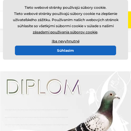
+421220255160
Zavolajte nám
(Po-Pi 8-17)
Tieto webové stránky používajú súbory cookie.
Tieto webové stránky používajú súbory cookie na zlepšenie
0
užívateľského zážitku. Používaním našich webových stránok
Menu
súhlasíte so všetkými súbormi cookie v súlade s našimi
zásadami používania súborov cookie
.
Úvod
Iné
Papierové diplomy
Iba nevyhnutné
Súhlasím