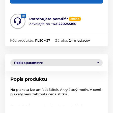
Potrebujete poradiť?
offline
Zavolajte na
+421220255160
Kód produktu:
PL50M27
Záruka:
24 mesiacov
Popis a parametre
Popis produktu
Na plaketu lze umístit štítek. Akrylátový motiv. V ceně
plakety není zahrnuta cena štítku.
Produkt je zaradený v kategóriách