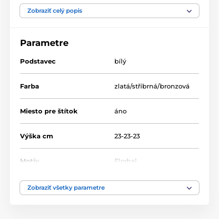
Florbal
Plastové plakety
Zobraziť celý popis
Parametre
Podstavec
bílý
Farba
zlatá/stříbrná/bronzová
Miesto pre štítok
áno
Výška cm
23-23-23
Motív
Florbal
Typ ocenenia
Plakety
Zobraziť všetky parametre
Materiál
akrylát