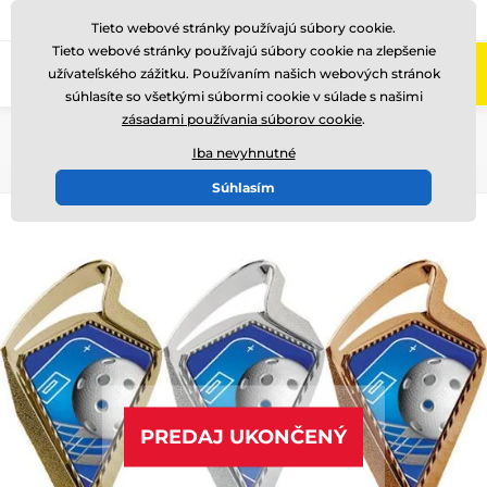
+421220255160
Zavolajte nám
(Po-Pi 8-17)
Tieto webové stránky používajú súbory cookie.
Tieto webové stránky používajú súbory cookie na zlepšenie
0
užívateľského zážitku. Používaním našich webových stránok
Menu
súhlasíte so všetkými súbormi cookie v súlade s našimi
zásadami používania súborov cookie
.
Úvod
Poháre
Plastové plakety
Iba nevyhnutné
Súhlasím
PREDAJ UKONČENÝ