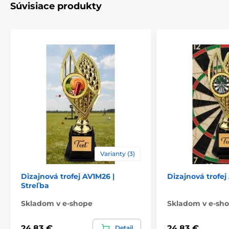
Súvisiace produkty
Spôsob personalizácie
štítok
Varianty (3)
Dizajnová trofej AV1M26 |
Dizajnová trofej
Streľba
Skladom v e-shope
Skladom v e-sh
24,83 €
24,83 €
Detail