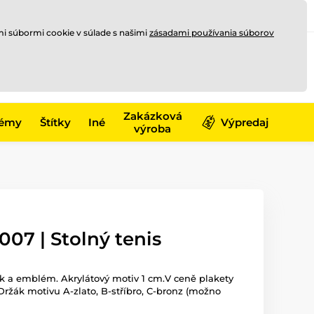
Registrovať sa
Prihlásiť sa
mi súbormi cookie v súlade s našimi
zásadami používania súborov
0
online
0,00 €
-17)
Zakázková
émy
Štítky
Iné
Výpredaj
výroba
07 | Stolný tenis
tek a emblém. Akrylátový motiv 1 cm.V ceně plakety
Držák motivu A-zlato, B-stříbro, C-bronz (možno