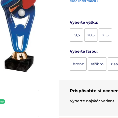
Viac informácií ›
Vyberte výšku:
19,5
20,5
21,5
Vyberte farbu:
bronz
stříbro
zlat
Prispôsobte si ocenen
Vyberte najskôr variant
ine