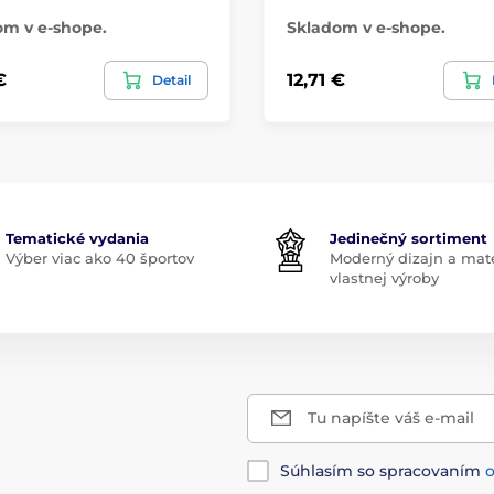
om v e-shope.
Skladom v e-shope.
€
12,71 €
Detail
Tematické vydania
Jedinečný sortiment
Výber viac ako 40 športov
Moderný dizajn a mate
vlastnej výroby
Tu napíšte váš e-mail
Súhlasím so spracovaním