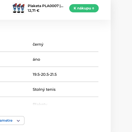
Plaketa PLA0007 |…
K nákupu
12,71 €
černý
áno
19.5-20.5-21.5
Stolný tenis
Plakety
akrylát
rametre