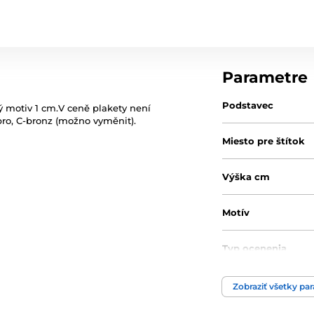
Parametre
Podstavec
ý motiv 1 cm.V ceně plakety není
bro, C-bronz (možno vyměnit).
Miesto pre štítok
Výška cm
Motív
Typ ocenenia
Materiál
Zobraziť všetky pa