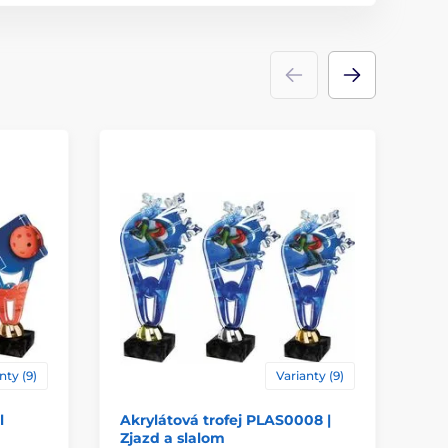
ácie
štítok
nty (9)
Varianty (9)
l
Akrylátová trofej PLAS0008 |
Pl
Zjazd a slalom