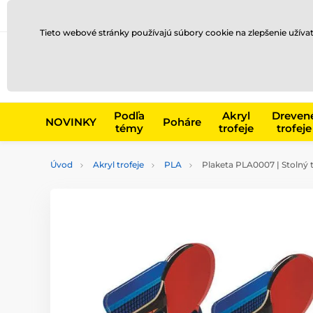
Preprava a platba
Kontakty
Blog
Tieto webové stránky používajú súbory cookie na zlepšenie užíva
Napr. produk
Podľa
Akryl
Dreven
NOVINKY
Poháre
témy
trofeje
trofeje
Úvod
Akryl trofeje
PLA
Plaketa PLA0007 | Stolný 