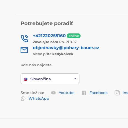
Potrebujete poradiť
+421220255160
online
Zavolajte nám
Po-Pi 8-17
objednavky@pohary-bauer.cz
alebo píšte
kedykoľvek
Kde nás nájdete
Slovenčina
Sme tiež na:
Youtube
Facebook
In
WhatsApp