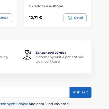
Skladom v e-shope.
Sk
12,71 €
12
Detail
Detail
Zákazková výroba
riály
Môžeme vyrobiť a potlačiť váš
tovar od 1 kusu
Prihlásiť
osobných údajov
ako napríklad váš email