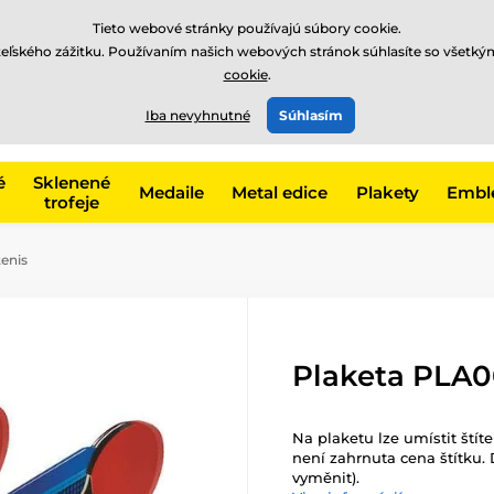
EUR
Tieto webové stránky používajú súbory cookie.
teľského zážitku. Používaním našich webových stránok súhlasíte so všetký
cookie
.
+421220255160
t, kategóriu
Iba nevyhnutné
Súhlasím
Zavolajte nám
(Po-Pi 8
é
Sklenené
Medaile
Metal edice
Plakety
Embl
trofeje
tenis
Plaketa PLA00
Na plaketu lze umístit ští
není zahrnuta cena štítku. 
vyměnit).