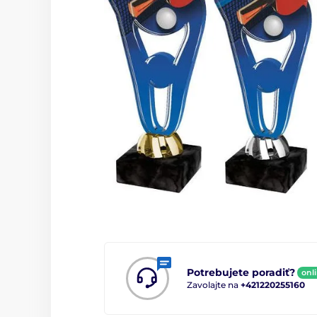
Potrebujete poradiť?
onl
Zavolajte na
+421220255160