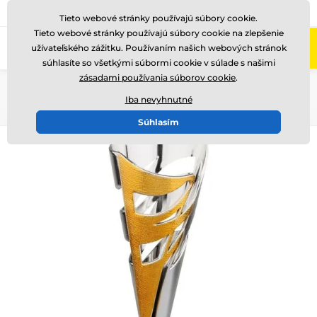
+421220255160
Zavolajte nám
(Po-Pi 8-17)
Tieto webové stránky používajú súbory cookie.
Tieto webové stránky používajú súbory cookie na zlepšenie
0
užívateľského zážitku. Používaním našich webových stránok
Menu
súhlasíte so všetkými súbormi cookie v súlade s našimi
zásadami používania súborov cookie
.
Úvod
Poháre
Poháre "EKONOMY"
Iba nevyhnutné
Súhlasím