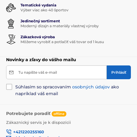
Tematické vydania
Výber viac ako 40 športov
Jedinečný sortiment
Moderný dizajn a materiály vlastnej výroby
Zákazková výroba
Môžeme vyrobiť a potlačiť váš tovar od 1 kusu
Novinky a zľavy do vášho mailu
Tu napíšte váš e-mail
Prihlásiť
Súhlasím so spracovaním
osobných údajov
ako
napríklad váš email
Potrebujete poradiť
offline
Zákaznický servis je k dispozícii
+421220255160