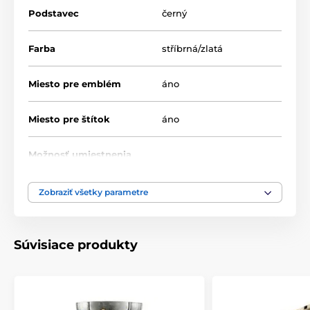
Podstavec
černý
Farba
stříbrná/zlatá
Miesto pre emblém
áno
Miesto pre štítok
áno
Možnosť umiestnenia
nie
pokrievky
Zobraziť všetky parametre
Priemer cm
10-11-12
Výška cm
27-28-29
Súvisiace produkty
Motív
Univerzální
Typ ocenenia
Poháry