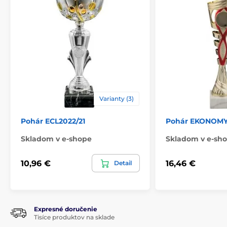
Materiál
plast
Spôsob personalizácie
štítok
,
Potlač emblému
Varianty (3)
Pohár ECL2022/21
Pohár EKONOMY E
Skladom v e-shope
Skladom v e-sh
10,96 €
16,46 €
Detail
Expresné doručenie
Tisíce produktov na sklade