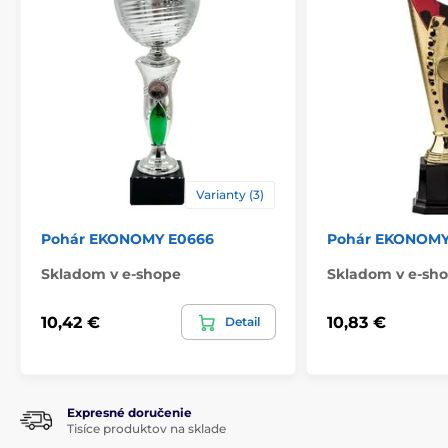
Materiál
plast
Spôsob personalizácie
štítok
,
Potlač emblému
Varianty (3)
Pohár EKONOMY E0666
Pohár EKONOMY
Skladom v e-shope
Skladom v e-sh
10,42 €
10,83 €
Detail
Expresné doručenie
Tisíce produktov na sklade