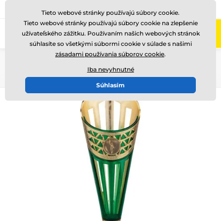
+421220255160
Zavolajte nám
(Po-Pi 8-17)
Tieto webové stránky používajú súbory cookie.
Tieto webové stránky používajú súbory cookie na zlepšenie
0
užívateľského zážitku. Používaním našich webových stránok
Menu
súhlasíte so všetkými súbormi cookie v súlade s našimi
zásadami používania súborov cookie
.
Úvod
Poháre
Poháre "EKONOMY"
Iba nevyhnutné
Súhlasím