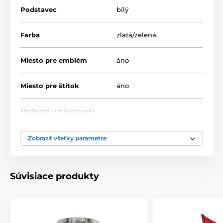
Podstavec
bílý
Farba
zlatá/zelená
Miesto pre emblém
áno
Miesto pre štítok
áno
Možnosť umiestnenia
nie
pokrievky
Zobraziť všetky parametre
Priemer cm
8.5-8.5-8.5-10-10
Výška cm
27.5-28.5-30.5-35-37
Súvisiace produkty
Motív
Univerzální
Typ ocenenia
Poháry