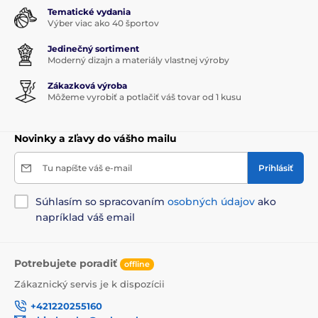
Tematické vydania
Výber viac ako 40 športov
Jedinečný sortiment
Moderný dizajn a materiály vlastnej výroby
Zákazková výroba
Môžeme vyrobiť a potlačiť váš tovar od 1 kusu
Novinky a zľavy do vášho mailu
Tu napíšte váš e-mail
Prihlásiť
Súhlasím so spracovaním
osobných údajov
ako
napríklad váš email
Potrebujete poradiť
offline
Zákaznický servis je k dispozícii
+421220255160