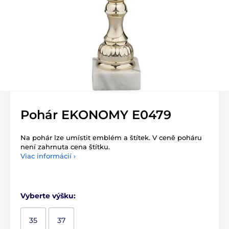
Pohár EKONOMY E0479
Na pohár lze umístit emblém a štítek. V ceně poháru
není zahrnuta cena štítku.
Viac informácií ›
Vyberte výšku:
35
37