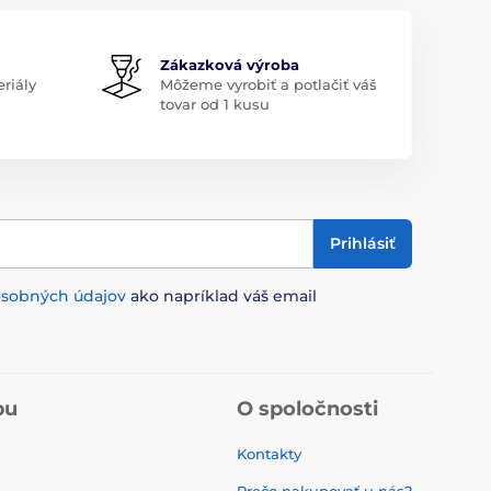
Zákazková výroba
riály
Môžeme vyrobiť a potlačiť váš
tovar od 1 kusu
Prihlásiť
osobných údajov
ako napríklad váš email
pu
O spoločnosti
Kontakty
Prečo nakupovať u nás?