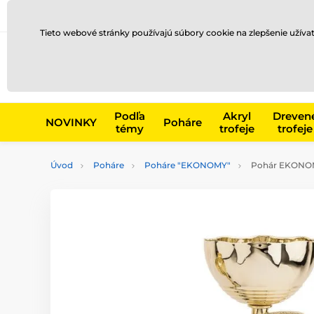
Preprava a platba
Kontakty
Blog
Tieto webové stránky používajú súbory cookie na zlepšenie užíva
Napr. produk
Podľa
Akryl
Dreven
NOVINKY
Poháre
témy
trofeje
trofeje
Úvod
Poháre
Poháre "EKONOMY"
Pohár EKONOM