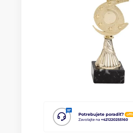
Potrebujete poradiť?
offl
Zavolajte na
+421220255160