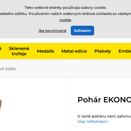
EUR
Tieto webové stránky používajú súbory cookie.
teľského zážitku. Používaním našich webových stránok súhlasíte so všetký
cookie
.
+421220255160
t, kategóriu
Iba nevyhnutné
Súhlasím
Zavolajte nám
(Po-Pi 8
é
Sklenené
Medaile
Metal edice
Plakety
Embl
trofeje
Y E0615
Pohár EKONO
V ceně poháru není zahrnut
Viac informácií ›