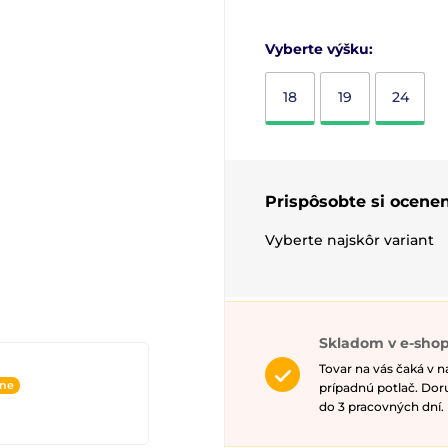
Vyberte výšku:
18
19
24
Prispôsobte si ocenen
Vyberte najskôr variant
Skladom v e-sho
Tovar na vás čaká v 
ine
prípadnú potlač. Do
do 3 pracovných dní.