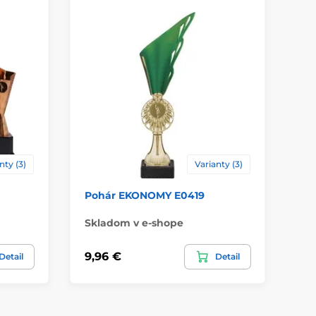
kov
,
plast
ácie
štítok
,
Potlač emblému
nty (3)
Varianty (3)
Pohár EKONOMY E0419
Po
Skladom v e-shope
Sk
9,96 €
14
Detail
Detail