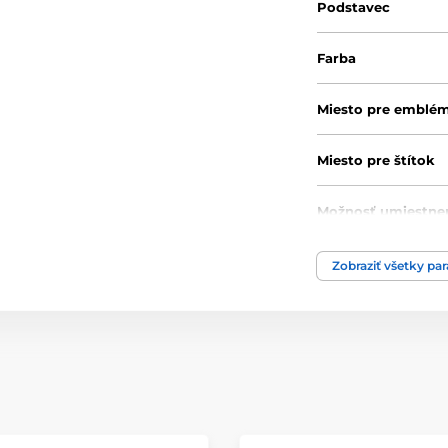
Podstavec
Farba
Miesto pre emblé
Miesto pre štítok
Možnosť umiestne
pokrievky
Zobraziť všetky pa
Priemer cm
Výška cm
Motív
Typ ocenenia