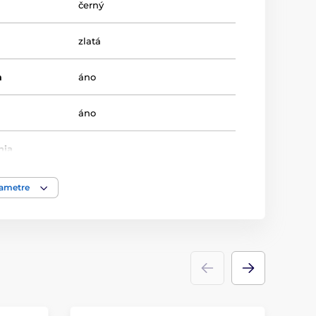
černý
zlatá
m
áno
áno
nia
nie
rametre
8-8-10
18-19-24
Univerzální
Poháry