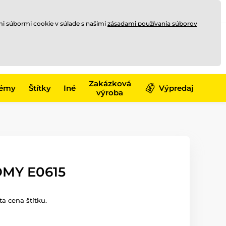
Registrovať sa
Prihlásiť sa
mi súbormi cookie v súlade s našimi
zásadami používania súborov
0
offline
0,00 €
-17)
Zakázková
émy
Štítky
Iné
Výpredaj
výroba
MY E0615
a cena štítku.