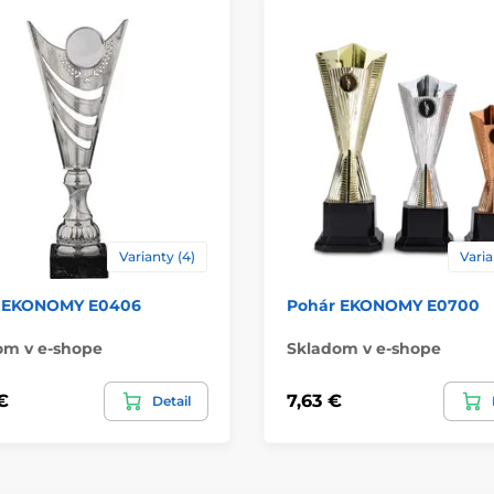
Materiál
Spôsob personaliz
Varianty (4)
Varia
 EKONOMY E0406
Pohár EKONOMY E0700
om v e-shope
Skladom v e-shope
€
7,63 €
Detail