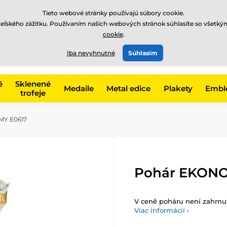
EUR
Tieto webové stránky používajú súbory cookie.
teľského zážitku. Používaním našich webových stránok súhlasíte so všetký
cookie
.
+421220255160
t, kategóriu
Iba nevyhnutné
Súhlasím
Zavolajte nám
(Po-Pi 8
é
Sklenené
Medaile
Metal edice
Plakety
Embl
trofeje
Y E0617
Pohár EKONO
V ceně poháru není zahrnut
Viac informácií ›