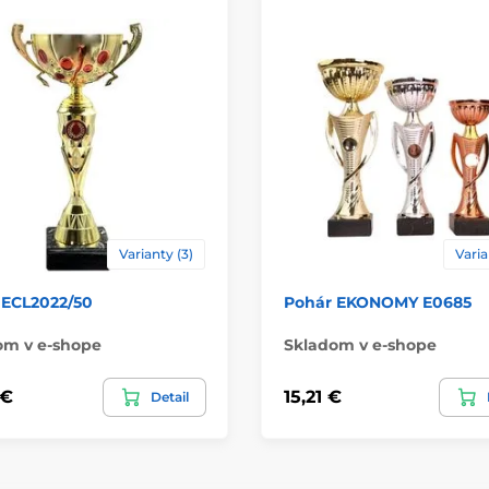
Materiál
Spôsob personaliz
Varianty (3)
Varia
 ECL2022/50
Pohár EKONOMY E0685
om v e-shope
Skladom v e-shope
 €
15,21 €
Detail