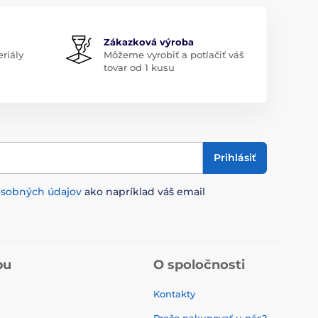
Zákazková výroba
riály
Môžeme vyrobiť a potlačiť váš
tovar od 1 kusu
Prihlásiť
osobných údajov
ako napríklad váš email
pu
O spoločnosti
Kontakty
Prečo nakupovať u nás?