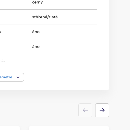
černý
stříbrná/zlatá
m
áno
áno
nia
nie
rametre
8-8-10
18-19-20.5
Univerzální
Poháry