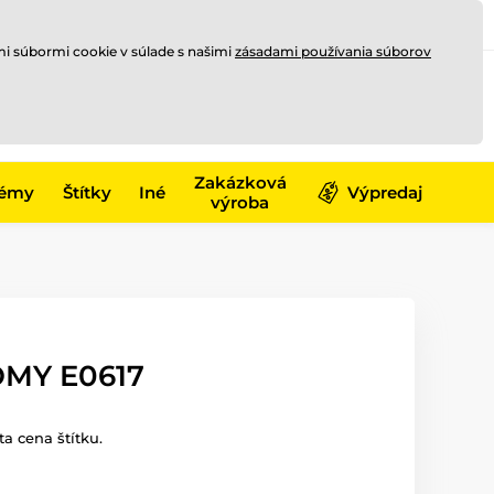
Registrovať sa
Prihlásiť sa
mi súbormi cookie v súlade s našimi
zásadami používania súborov
0
online
0,00 €
-17)
Zakázková
émy
Štítky
Iné
Výpredaj
výroba
MY E0617
a cena štítku.