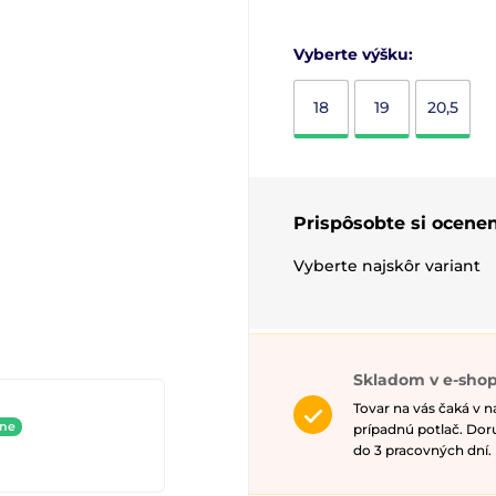
Vyberte výšku:
18
19
20,5
Prispôsobte si ocenen
Vyberte najskôr variant
Skladom v e-sho
Tovar na vás čaká v 
ine
prípadnú potlač. Do
do 3 pracovných dní.