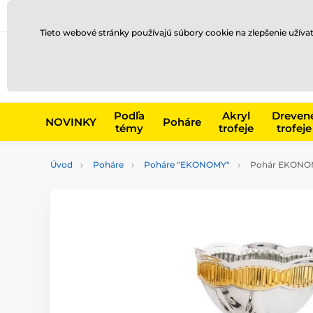
Preprava a platba
Kontakty
Blog
Tieto webové stránky používajú súbory cookie na zlepšenie užíva
Napr. produk
Podľa
Akryl
Dreven
NOVINKY
Poháre
témy
trofeje
trofeje
Úvod
Poháre
Poháre "EKONOMY"
Pohár EKONOM