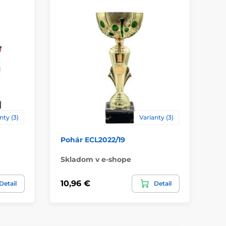
kov
,
plast
ácie
štítok
,
Potlač emblému
nty (3)
Varianty (3)
Pohár ECL2022/19
Po
Skladom v e-shope
Sk
10,96 €
14
Detail
Detail