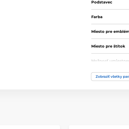
Podstavec
Farba
Miesto pre emblé
Miesto pre štítok
Možnosť umiestne
pokrievky
Zobraziť všetky pa
Priemer cm
Výška cm
Motív
Typ ocenenia