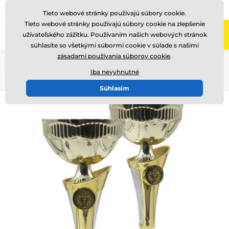
+421220255160
Zavolajte nám
(Po-Pi 8-17)
Tieto webové stránky používajú súbory cookie.
Tieto webové stránky používajú súbory cookie na zlepšenie
0
užívateľského zážitku. Používaním našich webových stránok
Menu
súhlasíte so všetkými súbormi cookie v súlade s našimi
zásadami používania súborov cookie
.
Úvod
Poháre
Poháre "EKONOMY"
Iba nevyhnutné
Súhlasím