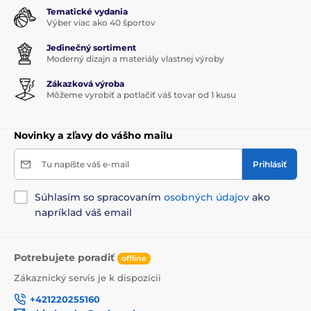
Tematické vydania
Výber viac ako 40 športov
Jedinečný sortiment
Moderný dizajn a materiály vlastnej výroby
Zákazková výroba
Môžeme vyrobiť a potlačiť váš tovar od 1 kusu
Novinky a zľavy do vášho mailu
Tu napíšte váš e-mail
Prihlásiť
Súhlasím so spracovaním
osobných údajov
ako
napríklad váš email
Potrebujete poradiť
offline
Zákaznický servis je k dispozícii
+421220255160