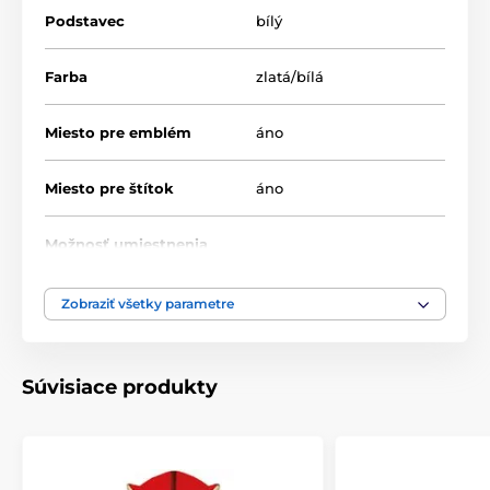
Podstavec
bílý
Farba
zlatá/bílá
Miesto pre emblém
áno
Miesto pre štítok
áno
Možnosť umiestnenia
nie
pokrievky
Zobraziť všetky parametre
Výška cm
20.5-21.5-25-27
Motív
Univerzální
Súvisiace produkty
Typ ocenenia
Poháry
Materiál
kov
,
plast