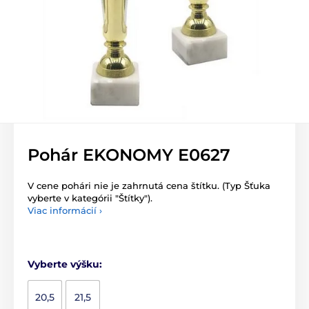
Pohár EKONOMY E0627
V cene pohári nie je zahrnutá cena štítku. (Typ Šťuka
vyberte v kategórii "Štítky").
Viac informácií ›
Vyberte výšku:
20,5
21,5