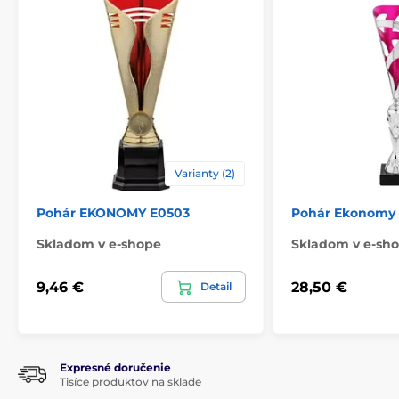
Spôsob personalizácie
štítok
,
Potlač emblému
Varianty (2)
Pohár EKONOMY E0503
Pohár Ekonomy 
Skladom v e-shope
Skladom v e-sh
9,46 €
28,50 €
Detail
Expresné doručenie
Tisíce produktov na sklade