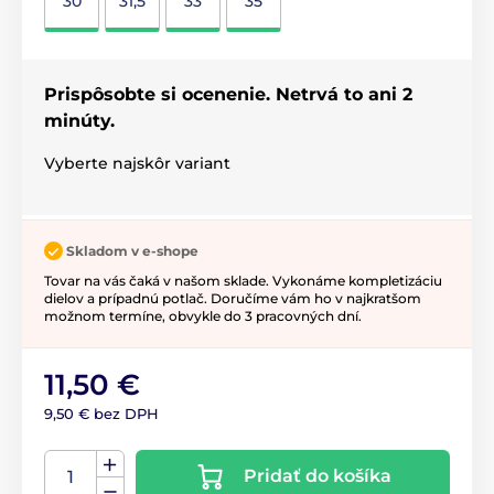
30
31,5
33
35
Prispôsobte si ocenenie. Netrvá to ani 2
minúty.
Vyberte najskôr variant
Skladom v e-shope
Tovar na vás čaká v našom sklade. Vykonáme kompletizáciu
dielov a prípadnú potlač. Doručíme vám ho v najkratšom
možnom termíne, obvykle do 3 pracovných dní.
11,50 €
9,50 € bez DPH
Pridať do košíka