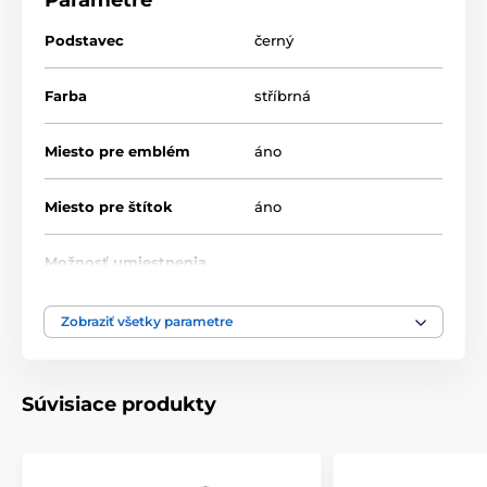
Parametre
Podstavec
černý
Farba
stříbrná
Miesto pre emblém
áno
Miesto pre štítok
áno
Možnosť umiestnenia
nie
pokrievky
Zobraziť všetky parametre
Výška cm
30-31,5-33-35
Motív
Univerzální
Súvisiace produkty
Typ ocenenia
Poháry