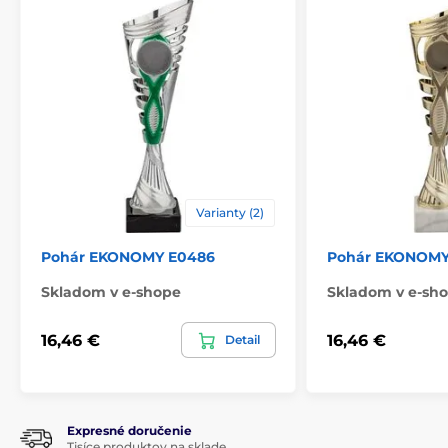
Materiál
plast
Spôsob personalizácie
štítok
,
Potlač emblému
Varianty (2)
Pohár EKONOMY E0486
Pohár EKONOMY
Skladom v e-shope
Skladom v e-sh
16,46 €
16,46 €
Detail
Expresné doručenie
Tisíce produktov na sklade