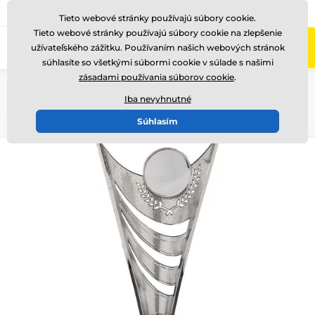
+421220255160
Zavolajte nám
(Po-Pi 8-17)
Tieto webové stránky používajú súbory cookie.
Tieto webové stránky používajú súbory cookie na zlepšenie
0
užívateľského zážitku. Používaním našich webových stránok
Menu
súhlasíte so všetkými súbormi cookie v súlade s našimi
zásadami používania súborov cookie
.
Úvod
Poháre
Poháre "EKONOMY"
Poháre "EKONOMY" 5cm emblém
Iba nevyhnutné
Súhlasím