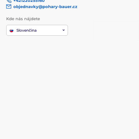
+421220255160
objednavky@pohary-bauer.cz
Kde nás nájdete
Slovenčina
Sme tiež na:
Youtube
Facebook
Instagram
TikTok
WhatsApp
Informácie k nákupu
O spoločnosti
Doprava a platba
Kontakty
Kontakty
Prečo nakupovať u nás?
Služby
O nás
Reklamácie a vrátenie tovaru
Recenze
Obchodné podmienky
Katalógy
Často kladené otázky
Blog
Ochrana osobných údajov