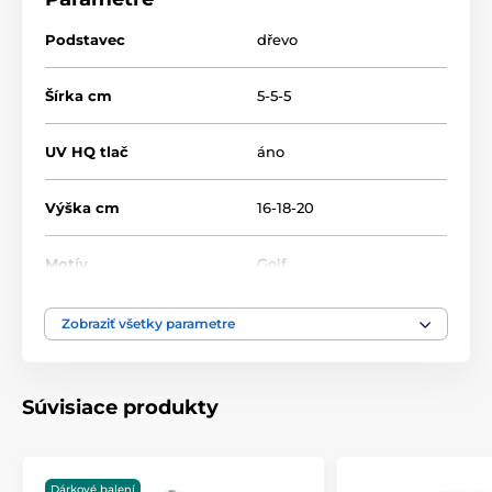
Podstavec
dřevo
Šírka cm
5-5-5
UV HQ tlač
áno
Výška cm
16-18-20
Motív
Golf
Typ ocenenia
Trofeje
Zobraziť všetky parametre
Materiál
sklo
Súvisiace produkty
Spôsob personalizácie
Farebná UV HQ potlač
Dárkové balení