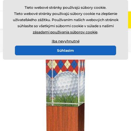
+421220255160
Zavolajte nám
(Po-Pi 8-17)
Tieto webové stránky používajú súbory cookie.
Tieto webové stránky používajú súbory cookie na zlepšenie
0
užívateľského zážitku. Používaním našich webových stránok
Menu
súhlasíte so všetkými súbormi cookie v súlade s našimi
zásadami používania súborov cookie
.
Úvod
Sklenené trofeje
Sklenené trofeje s potlačou
Iba nevyhnutné
Súhlasím