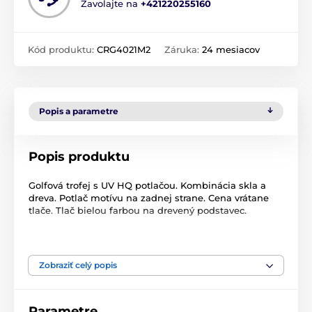
Zavolajte na
+421220255160
Kód produktu:
CRG4021M2
Záruka:
24 mesiacov
Popis a parametre
Popis produktu
Golfová trofej s UV HQ potlačou. Kombinácia skla a
dreva. Potlač motívu na zadnej strane. Cena vrátane
tlače. Tlač bielou farbou na drevený podstavec.
Produkt je zaradený v kategóriách
Zobraziť celý popis
Golf
Sklenené trofeje s potlačou
Parametre