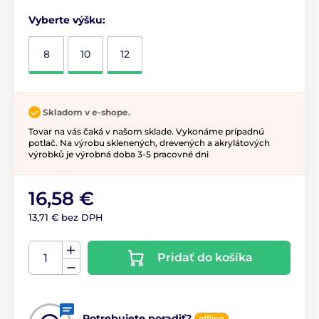
Vyberte výšku:
8
10
12
Skladom v e-shope.
Tovar na vás čaká v našom sklade. Vykonáme prípadnú
potlač. Na výrobu sklenených, drevených a akrylátových
výrobků je výrobná doba 3-5 pracovné dni
16,58 €
13,71 € bez DPH
Pridať do košíka
Potrebujete poradiť?
offline