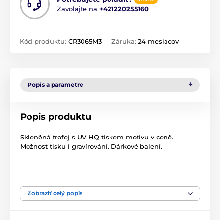
Zavolajte na
+421220255160
Kód produktu:
CR3065M3
Záruka:
24 mesiacov
Popis a parametre
Popis produktu
Skleněná trofej s UV HQ tiskem motivu v ceně.
Možnost tisku i gravírování. Dárkové balení.
Produkt je zaradený v kategóriách
Zobraziť celý popis
Hokej
CR3065