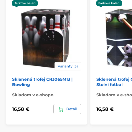
Materiál
sklo
Dárkové balení
Dárkové balení
Laserové gravírovanie
,
Spôsob personalizácie
Farebná UV HQ potlač
Varianty (3)
Sklenená trofej CR3065M13 |
Sklenená trofej
Bowling
Stolní fotbal
Skladom v e-shope.
Skladom v e-sho
16,58 €
16,58 €
Detail