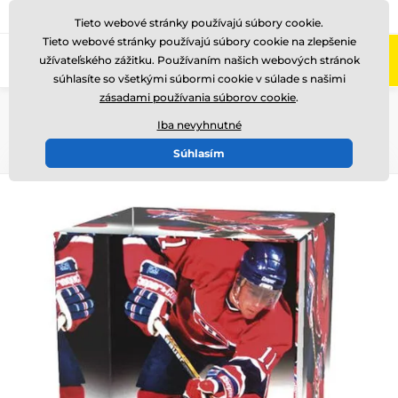
+421220255160
Zavolajte nám
(Po-Pi 8-17)
Tieto webové stránky používajú súbory cookie.
Tieto webové stránky používajú súbory cookie na zlepšenie
0
užívateľského zážitku. Používaním našich webových stránok
Menu
súhlasíte so všetkými súbormi cookie v súlade s našimi
zásadami používania súborov cookie
.
Úvod
Sklenené trofeje
Sklenené trofeje s potlačou
CR3065
Iba nevyhnutné
Súhlasím