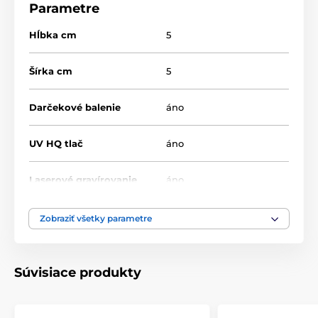
Parametre
Hĺbka cm
5
Šírka cm
5
Darčekové balenie
áno
UV HQ tlač
áno
Laserové gravírovanie
áno
Výška cm
8-10-12
Zobraziť všetky parametre
Motív
Hokej
Súvisiace produkty
Typ ocenenia
Trofeje