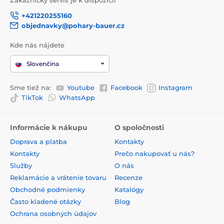
Zákaznický servis je k dispozícii
+421220255160
objednavky@pohary-bauer.cz
Kde nás nájdete
Slovenčina
Sme tiež na:
Youtube
Facebook
Instagram
TikTok
WhatsApp
Informácie k nákupu
O spoločnosti
Doprava a platba
Kontakty
Kontakty
Prečo nakupovať u nás?
Služby
O nás
Reklamácie a vrátenie tovaru
Recenze
Obchodné podmienky
Katalógy
Často kladené otázky
Blog
Ochrana osobných údajov