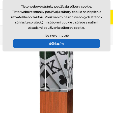
+421220255160
Zavolajte nám
(Po-Pi 8-17)
Tieto webové stránky používajú súbory cookie.
Tieto webové stránky používajú súbory cookie na zlepšenie
0
užívateľského zážitku. Používaním našich webových stránok
Menu
súhlasíte so všetkými súbormi cookie v súlade s našimi
zásadami používania súborov cookie
.
Úvod
Sklenené trofeje
Sklenené trofeje s potlačou
Iba nevyhnutné
Súhlasím