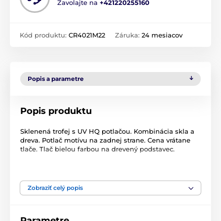
Zavolajte na
+421220255160
Kód produktu:
CR4021M22
Záruka:
24 mesiacov
Popis a parametre
Popis produktu
Sklenená trofej s UV HQ potlačou. Kombinácia skla a
dreva. Potlač motívu na zadnej strane. Cena vrátane
tlače. Tlač bielou farbou na drevený podstavec.
Produkt je zaradený v kategóriách
Zobraziť celý popis
Kartové hry
Sklenené trofeje s potlačou
CR4021
Parametre