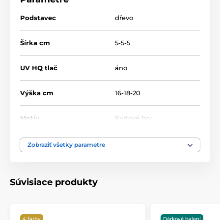
Podstavec
dřevo
Šírka cm
5-5-5
UV HQ tlač
áno
Výška cm
16-18-20
Motív
Kartové hry
Typ ocenenia
Trofeje
Zobraziť všetky parametre
Materiál
drevo
,
sklo
Súvisiace produkty
Spôsob personalizácie
Farebná UV HQ potlač
4 farby
Dárkové balení