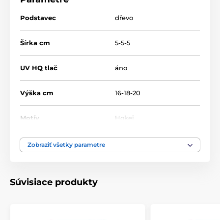
Podstavec
dřevo
Šírka cm
5-5-5
UV HQ tlač
áno
Výška cm
16-18-20
Motív
Hokej
Typ ocenenia
Trofeje
Zobraziť všetky parametre
Materiál
drevo
,
sklo
Súvisiace produkty
Spôsob personalizácie
Farebná UV HQ potlač