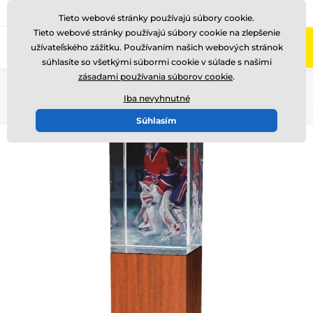
+421220255160
Zavolajte nám
(Po-Pi 8-17)
Tieto webové stránky používajú súbory cookie.
Tieto webové stránky používajú súbory cookie na zlepšenie
0
užívateľského zážitku. Používaním našich webových stránok
Menu
súhlasíte so všetkými súbormi cookie v súlade s našimi
zásadami používania súborov cookie
.
Úvod
Sklenené trofeje
Sklenené trofeje s potlačou
Iba nevyhnutné
Súhlasím