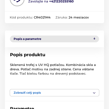
Zavolajte na
+421220255160
Kód produktu:
CR4021M4
Záruka:
24 mesiacov
Popis a parametre
Popis produktu
Sklenená trofej s UV HQ potlačou. Kombinácia skla a
dreva. Potlač motívu na zadnej strane. Cena vrátane
tlače. Tlač bielou farbou na drevený podstavec.
Produkt je zaradený v kategóriách
Zobraziť celý popis
Hokej
Sklenené trofeje s potlačou
CR4021
Parametre