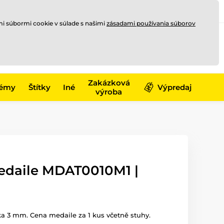
Registrovať sa
Prihlásiť sa
mi súbormi cookie v súlade s našimi
zásadami používania súborov
0
online
0,00 €
-17)
Zakázková
émy
Štítky
Iné
Výpredaj
výroba
edaile MDAT0010M1 |
ka 3 mm. Cena medaile za 1 kus včetně stuhy.