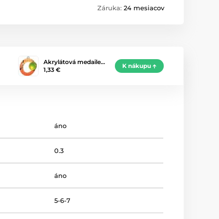
Záruka:
24 mesiacov
Akrylátová medaile…
K nákupu
1,33 €
áno
0.3
áno
5-6-7