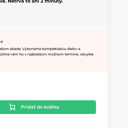
ie. Netrvá to ani 2 minúty.
pe
našom sklade. Vykonáme kompletizáciu dielov a
ručíme vám ho v najkratšom možnom termíne, obvykle
Pridať do košíka