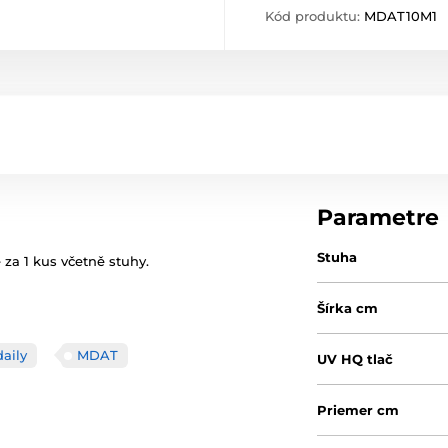
Kód produktu:
MDAT10M1
Parametre
Stuha
za 1 kus včetně stuhy.
Šírka cm
aily
MDAT
UV HQ tlač
Priemer cm