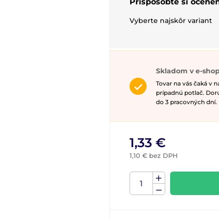
Prispôsobte si ocenen
Vyberte najskôr variant
Skladom v e-sho
Tovar na vás čaká v 
prípadnú potlač. Do
do 3 pracovných dní.
1,33 €
1,10 € bez DPH