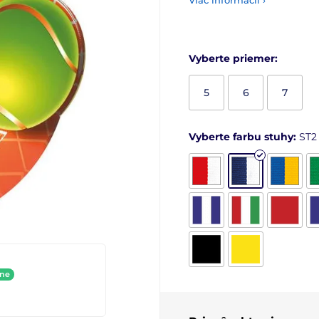
Viac informácií ›
Vyberte priemer:
5
6
7
Vyberte farbu stuhy:
ST2
ine