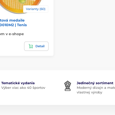
Varianty (60)
átová medaile
010M2 | Tenis
om v e-shope
Detail
Tematické vydania
Jedinečný sortiment
Výber viac ako 40 športov
Moderný dizajn a mate
vlastnej výroby