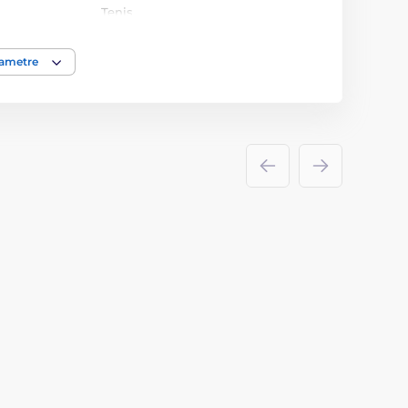
Tenis
Medaile
rametre
akrylát