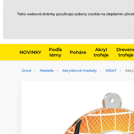
Preprava a platba
Kontakty
Blog
Tieto webové stránky používajú súbory cookie na zlepšenie užíva
Napr. produk
Podľa
Akryl
Dreven
NOVINKY
Poháre
témy
trofeje
trofeje
Úvod
Medaile
Akrylátové medaily
MDAT
Akry