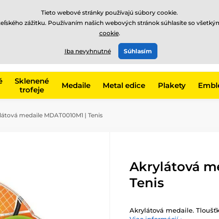
EUR
Tieto webové stránky používajú súbory cookie.
teľského zážitku. Používaním našich webových stránok súhlasíte so všetký
cookie
.
+421220255160
t, kategóriu
Iba nevyhnutné
Súhlasím
Zavolajte nám
(Po-Pi 8
é
Sklenené
Medaile
Metal edice
Plakety
Embl
trofeje
látová medaile MDAT0010M1 | Tenis
Akrylátová m
Tenis
Akrylátová medaile. Tloušť