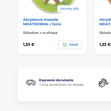
Varianty (60)
Akrylátová medaile
Akryl
MDAT0010M4 | Tenis
MDAT0
Skladom v e-shope
Sklad
1,33 €
1,33 €
Detail
Expresné doručenie
Tisíce produktov na sklade