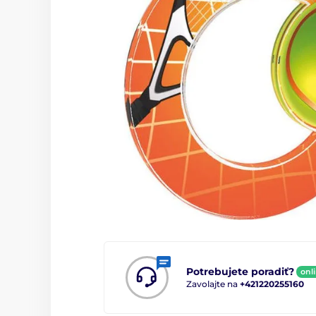
Potrebujete poradiť?
onl
Zavolajte na
+421220255160