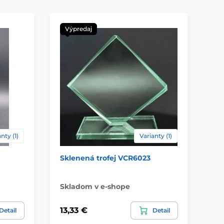
Výpredaj
Z
V
nty (1)
Varianty (1)
Sklenená trofej VCR6023
Sk
Sk
Skladom v e-shope
47,
13,33 €
Detail
Detail
31