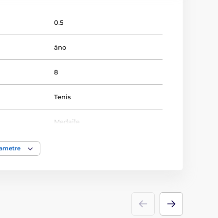
0.5
áno
8
Tenis
Medaile
rametre