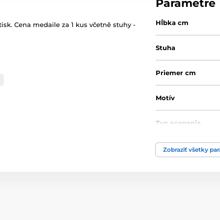
Parametre
Hĺbka cm
isk. Cena medaile za 1 kus včetně stuhy -
Stuha
Priemer cm
Motív
Typ ocenenia
Zobraziť všetky pa