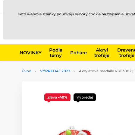
Preprava a platba
Kontakty
Blog
Tieto webové stránky používajú súbory cookie na zlepšenie užíva
Napr. produk
Podľa
Akryl
Dreven
NOVINKY
Poháre
témy
trofeje
trofeje
Úvod
VÝPREDAJ 2023
Akrylátová medaile VSC3002 | 
Zľava
-40%
Výpredaj