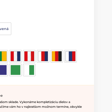
rvená
pe
našom sklade. Vykonáme kompletizáciu dielov a
ručíme vám ho v najkratšom možnom termíne, obvykle