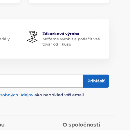
Zákazková výroba
riály
Môžeme vyrobiť a potlačiť váš
tovar od 1 kusu
Prihlásiť
osobných údajov
ako napríklad váš email
pu
O spoločnosti