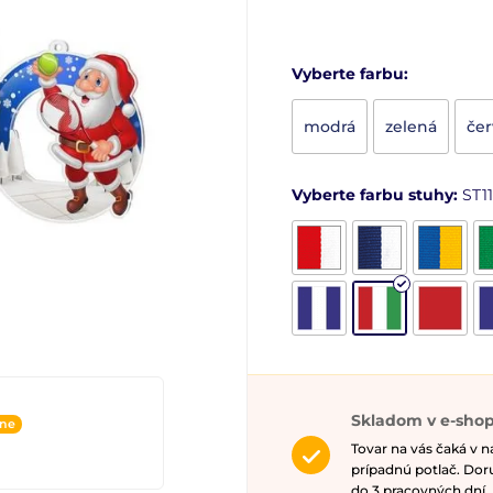
Vyberte farbu:
modrá
zelená
če
Vyberte farbu stuhy:
ST11
Skladom v e-sho
ine
Tovar na vás čaká v 
prípadnú potlač. Do
do 3 pracovných dní.