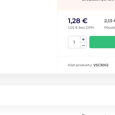
1,28 €
2,13 
1,05 € bez DPH
Pôvod
Kód produktu:
VSC3002