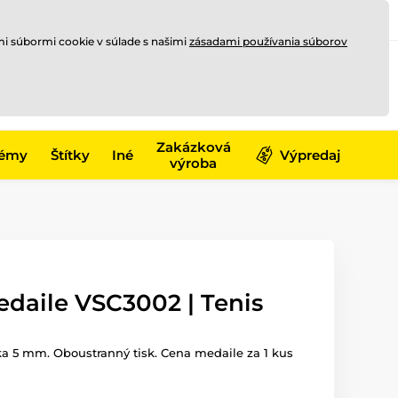
Registrovať sa
Prihlásiť sa
mi súbormi cookie v súlade s našimi
zásadami používania súborov
0
offline
0,00 €
-17)
Zakázková
émy
Štítky
Iné
Výpredaj
výroba
edaile VSC3002 | Tenis
ka 5 mm. Oboustranný tisk. Cena medaile za 1 kus