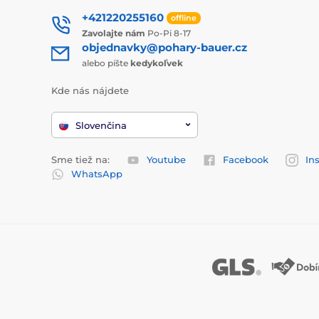
+421220255160
offline
Zavolajte nám
Po-Pi 8-17
objednavky@pohary-bauer.cz
alebo píšte
kedykoľvek
Kde nás nájdete
Slovenčina
Sme tiež na:
Youtube
Facebook
In
WhatsApp