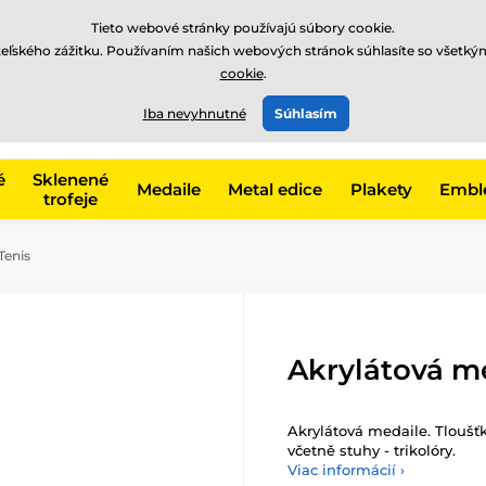
EUR
Tieto webové stránky používajú súbory cookie.
teľského zážitku. Používaním našich webových stránok súhlasíte so všetký
cookie
.
+421220255160
t, kategóriu
Iba nevyhnutné
Súhlasím
Zavolajte nám
(Po-Pi 8
é
Sklenené
Medaile
Metal edice
Plakety
Embl
trofeje
Tenis
Akrylátová m
Akrylátová medaile. Tloušť
včetně stuhy - trikolóry.
Viac informácií ›