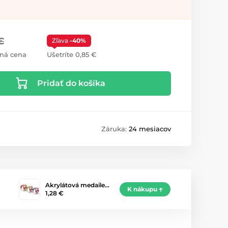
€
Zľava
-40%
ná cena
Ušetríte 0,85 €
Pridať do košíka
Záruka:
24 mesiacov
Akrylátová medaile…
K nákupu
1,28 €