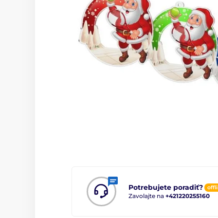
Potrebujete poradiť?
offl
Zavolajte na
+421220255160