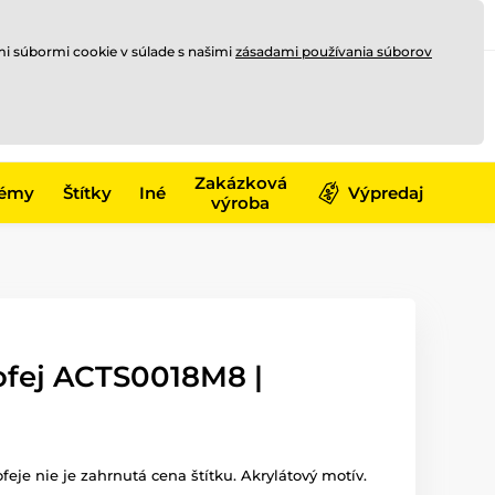
Registrovať sa
Prihlásiť sa
mi súbormi cookie v súlade s našimi
zásadami používania súborov
0
offline
0,00 €
-17)
Zakázková
émy
Štítky
Iné
Výpredaj
výroba
ofej ACTS0018M8 |
ofeje nie je zahrnutá cena štítku. Akrylátový motív.