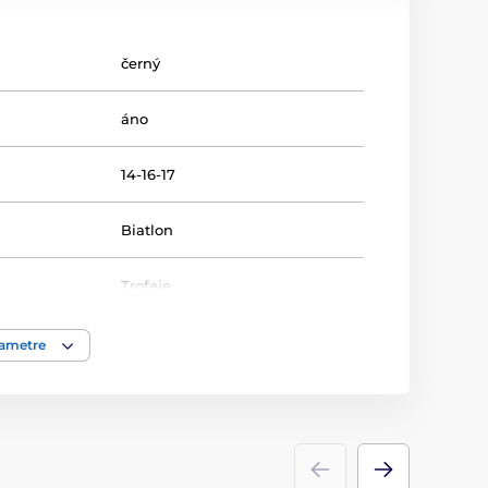
černý
áno
14-16-17
Biatlon
Trofeje
akrylát
rametre
ácie
štítok