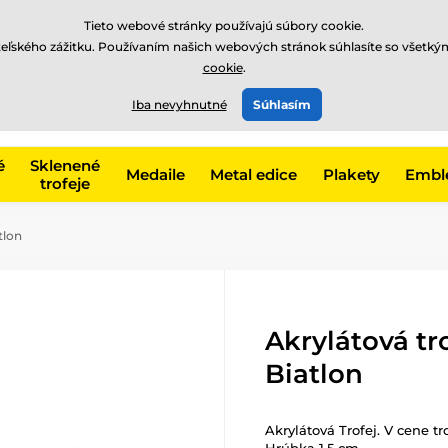
EUR
Tieto webové stránky používajú súbory cookie.
teľského zážitku. Používaním našich webových stránok súhlasíte so všetký
cookie
.
+421220255160
t, kategóriu
Iba nevyhnutné
Súhlasím
Zavolajte nám
(Po-Pi 8
é
Sklenené
Medaile
Metal edice
Plakety
Embl
trofeje
tlon
Akrylátová tr
Biatlon
Akrylátová Trofej. V cene tr