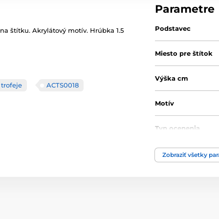
Parametre
Podstavec
ena štítku. Akrylátový motív. Hrúbka 1.5
Miesto pre štítok
Výška cm
trofeje
ACTS0018
Motív
Typ ocenenia
Materiál
Zobraziť všetky pa
Spôsob personaliz