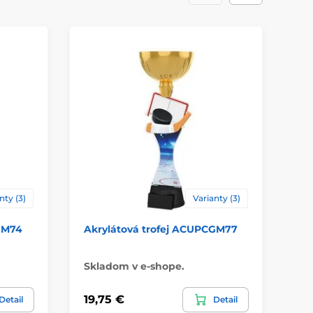
nty (3)
Varianty (3)
GM74
Akrylátová trofej ACUPCGM77
Ak
Vo
Skladom v e-shope.
Sk
19,75 €
5,
Detail
Detail