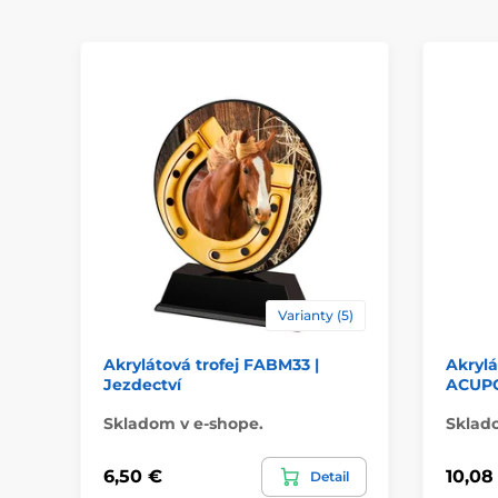
Varianty (5)
Akrylátová trofej FABM33 |
Akrylá
Jezdectví
ACUPC
Skladom v e-shope.
Sklad
6,50 €
10,08
Detail