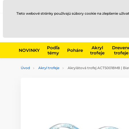
Preprava a platba
Kontakty
Blog
Tieto webové stránky používajú súbory cookie na zlepšenie užíva
Napr. produk
Podľa
Akryl
Dreven
NOVINKY
Poháre
témy
trofeje
trofeje
Úvod
Akryl trofeje
Akrylátová trofej ACTS0018M8 | Bia