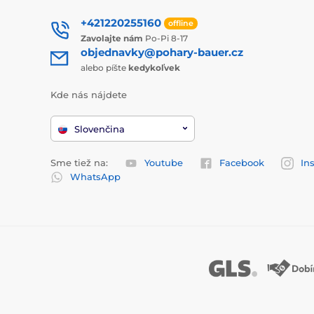
+421220255160
offline
Zavolajte nám
Po-Pi 8-17
objednavky@pohary-bauer.cz
alebo píšte
kedykoľvek
Kde nás nájdete
Slovenčina
Sme tiež na:
Youtube
Facebook
In
WhatsApp