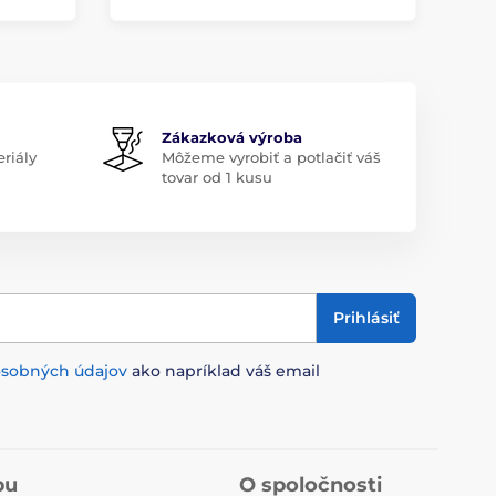
Zákazková výroba
riály
Môžeme vyrobiť a potlačiť váš
tovar od 1 kusu
Prihlásiť
osobných údajov
ako napríklad váš email
pu
O spoločnosti