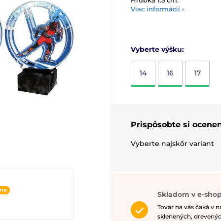
Hrúbka 1.5 cm.
Viac informácií ›
Vyberte výšku:
14
16
17
Prispôsobte si ocenen
Vyberte najskôr variant
ine
Skladom v e-shop
Tovar na vás čaká v 
sklenených, drevenýc