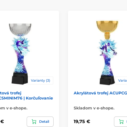
Varianty (3)
Varia
tová trofej
Akrylátová trofej ACUPC
SMINIM76 | Korčuľovanie
om v e-shope.
Skladom v e-shope.
 €
19,75 €
Detail