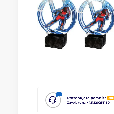
Potrebujete poradiť?
offl
Zavolajte na
+421220255160