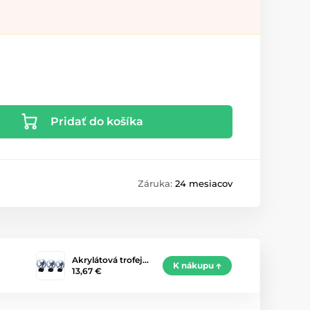
Pridať do košíka
Záruka:
24 mesiacov
Akrylátová trofej…
K nákupu
13,67 €