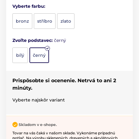
Vyberte farbu:
bronz
stříbro
zlato
Zvoľte podstavec:
černý
bílý
černý
Prispôsobte si ocenenie. Netrvá to ani 2
minúty.
Vyberte najskôr variant
Skladom v e-shope.
Tovar na vás čaká v našom sklade. Vykonáme prípadnú
potlač. Na výrobu sklenených, drevených a akrylátových