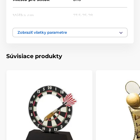
Výška cm
23.5-25-28
Motív
Zjazd a slalom
Zobraziť všetky parametre
Typ ocenenia
Trofeje
Súvisiace produkty
Materiál
akrylát
Spôsob personalizácie
štítok