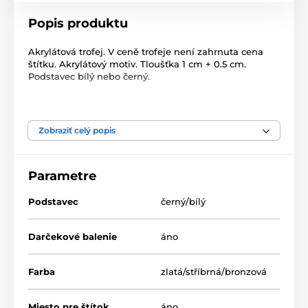
Popis produktu
Akrylátová trofej. V ceně trofeje není zahrnuta cena
štítku. Akrylátový motiv. Tloušťka 1 cm + 0.5 cm.
Podstavec bílý nebo černý.
Produkt je zaradený v kategóriách
Zobraziť celý popis
Zjazd, slalom
Zimné športy
Akrylátové trofeje
ACTS0020
Parametre
Akryl trofeje
Podstavec
černý/bílý
Darčekové balenie
áno
Farba
zlatá/stříbrná/bronzová
Miesto pre štítok
áno