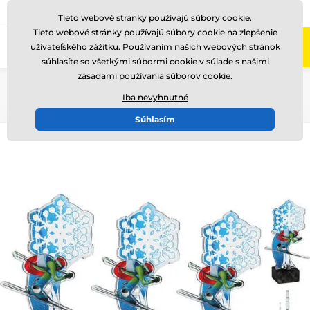
+421220255160
Zavolajte nám
(Po-Pi 8-17)
Tieto webové stránky používajú súbory cookie.
Tieto webové stránky používajú súbory cookie na zlepšenie
0
užívateľského zážitku. Používaním našich webových stránok
Menu
súhlasíte so všetkými súbormi cookie v súlade s našimi
zásadami používania súborov cookie
.
Úvod
Akryl trofeje
Iba nevyhnutné
Súhlasím