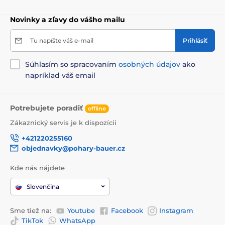
Novinky a zľavy do vášho mailu
Tu napíšte váš e-mail
Prihlásiť
Súhlasím so spracovaním
osobných údajov
ako
napríklad váš email
Potrebujete poradiť
offline
Zákaznický servis je k dispozícii
+421220255160
objednavky@pohary-bauer.cz
Kde nás nájdete
Slovenčina
Sme tiež na:
Youtube
Facebook
Instagram
TikTok
WhatsApp