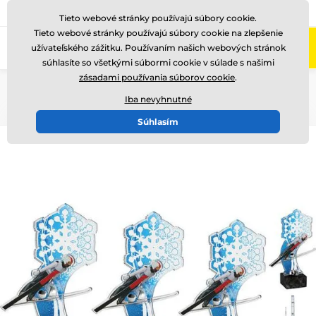
+421220255160
Zavolajte nám
(Po-Pi 8-17)
Tieto webové stránky používajú súbory cookie.
Tieto webové stránky používajú súbory cookie na zlepšenie
0
užívateľského zážitku. Používaním našich webových stránok
Menu
súhlasíte so všetkými súbormi cookie v súlade s našimi
zásadami používania súborov cookie
.
Úvod
Akryl trofeje
Iba nevyhnutné
Súhlasím