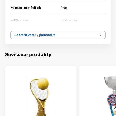
Miesto pre štítok
áno
Výška cm
23.5-25-28
Motív
Skoky na lyžiach
Zobraziť všetky parametre
Typ ocenenia
Trofeje
Súvisiace produkty
Materiál
akrylát
Spôsob personalizácie
štítok