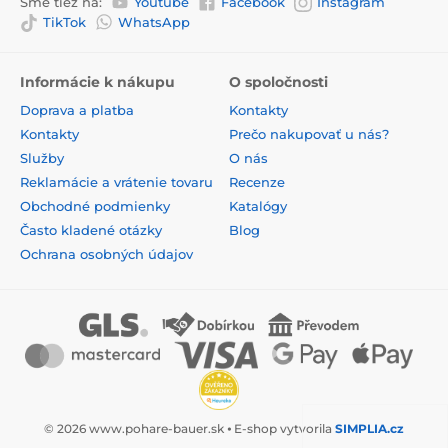
Sme tiež na:
Youtube
Facebook
Instagram
TikTok
WhatsApp
Informácie k nákupu
O spoločnosti
Doprava a platba
Kontakty
Kontakty
Prečo nakupovať u nás?
Služby
O nás
Reklamácie a vrátenie tovaru
Recenze
Obchodné podmienky
Katalógy
Často kladené otázky
Blog
Ochrana osobných údajov
© 2026 www.pohare-bauer.sk ⦁ E-shop vytvorila
SIMPLIA.cz