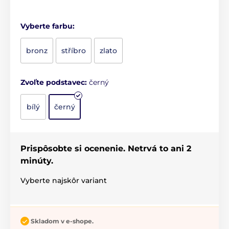
Vyberte farbu:
bronz
stříbro
zlato
Zvoľte podstavec:
černý
bílý
černý
Prispôsobte si ocenenie. Netrvá to ani 2
minúty.
Vyberte najskôr variant
Skladom v e-shope.