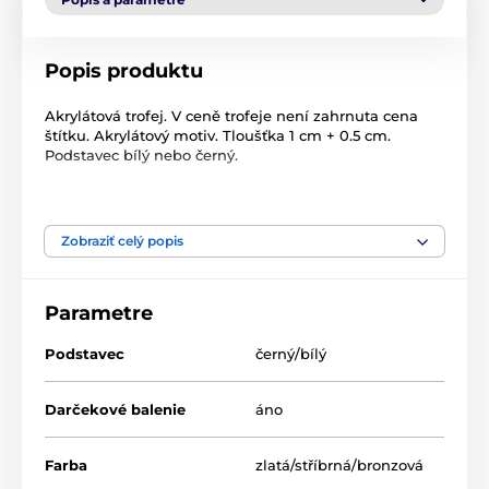
Popis produktu
Akrylátová trofej. V ceně trofeje není zahrnuta cena
štítku. Akrylátový motiv. Tloušťka 1 cm + 0.5 cm.
Podstavec bílý nebo černý.
Produkt je zaradený v kategóriách
Zobraziť celý popis
Skoky na lyžiach
Zimné športy
Akrylátové trofeje
ACTS0020
Parametre
Akryl trofeje
Podstavec
černý/bílý
Darčekové balenie
áno
Farba
zlatá/stříbrná/bronzová