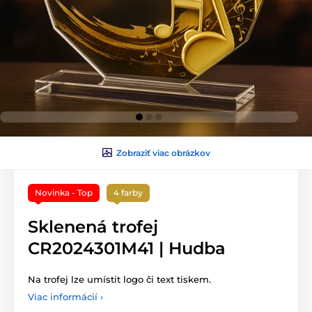
Zobraziť viac obrázkov
Novinka - Top
4 farby
Sklenená trofej
CR2024301M41 | Hudba
Na trofej lze umístit logo či text tiskem.
Viac informácií ›