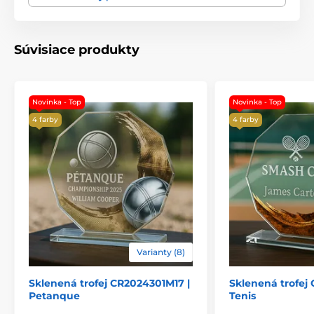
Spôsob personalizácie
Farebná UV HQ potlač
Súvisiace produkty
Novinka - Top
Novinka - Top
4 farby
4 farby
Varianty (8)
Sklenená trofej CR2024301M17 |
Sklenená trofej
Petanque
Tenis