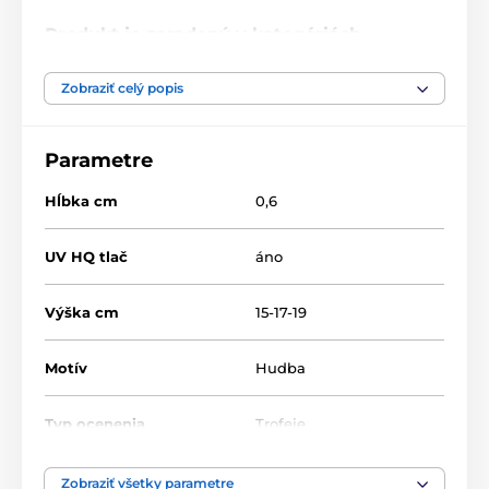
Produkt je zaradený v kategóriách
Hudba
CR2024301
Zobraziť celý popis
Parametre
Hĺbka cm
0,6
UV HQ tlač
áno
Výška cm
15-17-19
Motív
Hudba
Typ ocenenia
Trofeje
Materiál
sklo
Zobraziť všetky parametre