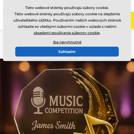
+421220255160
Zavolajte nám
(Po-Pi 8-17)
Tieto webové stránky používajú súbory cookie.
Tieto webové stránky používajú súbory cookie na zlepšenie
0
užívateľského zážitku. Používaním našich webových stránok
Menu
súhlasíte so všetkými súbormi cookie v súlade s našimi
zásadami používania súborov cookie
.
Úvod
Sklenené trofeje
Sklenené trofeje s potlačou
CR2024301
Iba nevyhnutné
Súhlasím