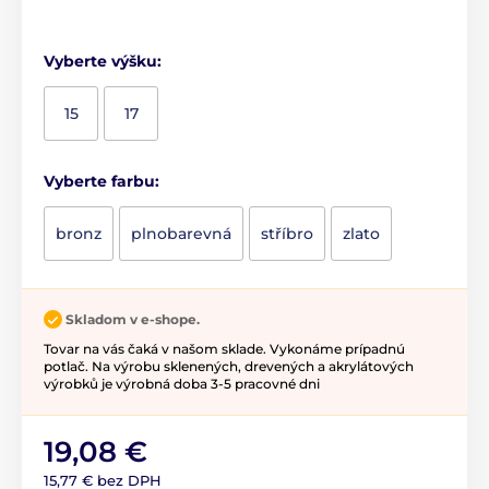
Vyberte výšku:
15
17
Vyberte farbu:
bronz
plnobarevná
stříbro
zlato
Skladom v e-shope.
Tovar na vás čaká v našom sklade. Vykonáme prípadnú
potlač. Na výrobu sklenených, drevených a akrylátových
výrobků je výrobná doba 3-5 pracovné dni
19,08 €
15,77 € bez DPH