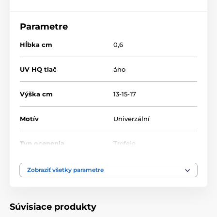
Parametre
Hĺbka cm
0,6
UV HQ tlač
áno
Výška cm
13-15-17
Motív
Univerzální
Typ ocenenia
Trofeje
Materiál
sklo
Zobraziť všetky parametre
Spôsob personalizácie
Farebná UV HQ potlač
Súvisiace produkty