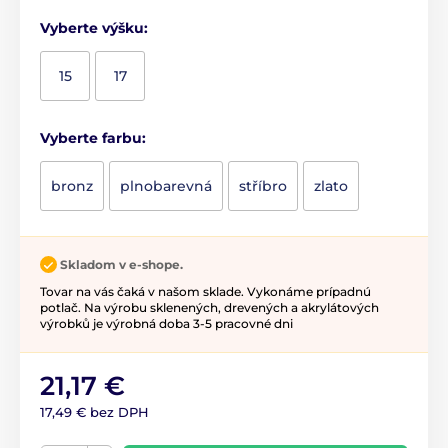
Vyberte výšku:
15
17
Vyberte farbu:
bronz
plnobarevná
stříbro
zlato
Skladom v e-shope.
Tovar na vás čaká v našom sklade. Vykonáme prípadnú
potlač. Na výrobu sklenených, drevených a akrylátových
výrobků je výrobná doba 3-5 pracovné dni
21,17 €
17,49 € bez DPH