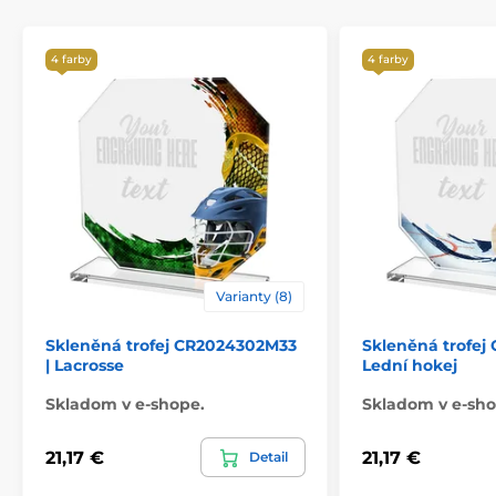
4 farby
4 farby
Varianty (8)
Skleněná trofej CR2024302M33
Skleněná trofej
| Lacrosse
Lední hokej
Skladom v e-shope.
Skladom v e-sho
21,17 €
21,17 €
Detail