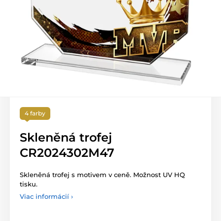
4 farby
Skleněná trofej
CR2024302M47
Skleněná trofej s motivem v ceně. Možnost UV HQ
tisku.
Viac informácií ›