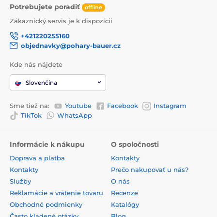
Potrebujete poradiť
offline
Zákaznický servis je k dispozícii
+421220255160
objednavky@pohary-bauer.cz
Kde nás nájdete
Slovenčina
Sme tiež na:
Youtube
Facebook
Instagram
TikTok
WhatsApp
Informácie k nákupu
O spoločnosti
Doprava a platba
Kontakty
Kontakty
Prečo nakupovať u nás?
Služby
O nás
Reklamácie a vrátenie tovaru
Recenze
Obchodné podmienky
Katalógy
Často kladené otázky
Blog