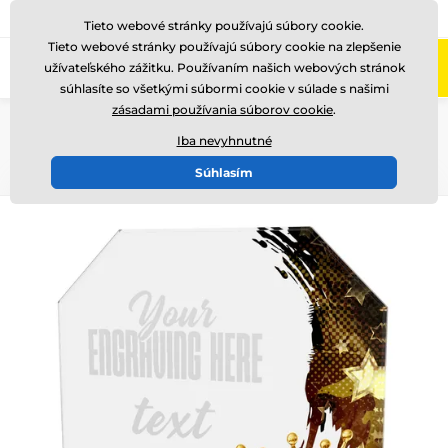
+421220255160
Zavolajte nám
(Po-Pi 8-17)
Tieto webové stránky používajú súbory cookie.
Tieto webové stránky používajú súbory cookie na zlepšenie
0
užívateľského zážitku. Používaním našich webových stránok
Menu
súhlasíte so všetkými súbormi cookie v súlade s našimi
zásadami používania súborov cookie
.
Úvod
Sklenené trofeje
Sklenené trofeje s potlačou
CR2024302
Iba nevyhnutné
Súhlasím