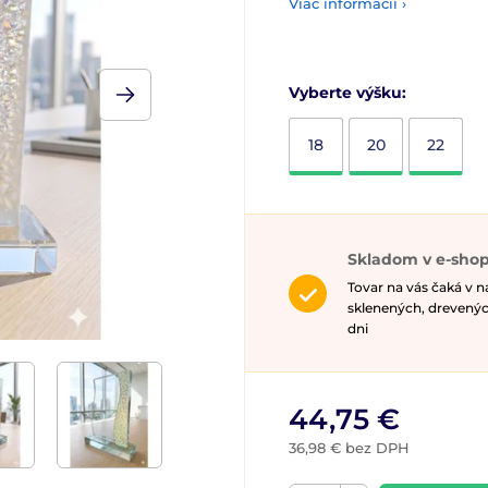
Viac informácií ›
Vyberte výšku:
18
20
22
Skladom v e-shop
Tovar na vás čaká v 
sklenených, drevenýc
dni
44,75 €
36,98 € bez DPH