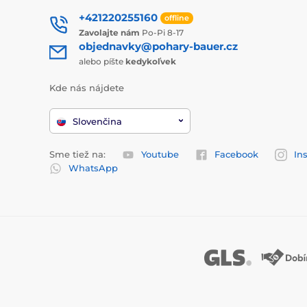
+421220255160
offline
Zavolajte nám
Po-Pi 8-17
objednavky@pohary-bauer.cz
alebo píšte
kedykoľvek
Kde nás nájdete
Slovenčina
Sme tiež na:
Youtube
Facebook
In
WhatsApp