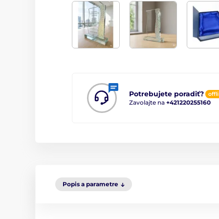
Potrebujete poradiť?
offl
Zavolajte na
+421220255160
Popis a parametre