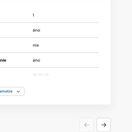
1
áno
nie
nie
áno
18-20-22
Trofeje
rametre
sklo
ácie
Laserové gravírovanie