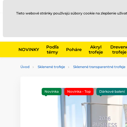
Preprava a platba
Kontakty
Blog
Tieto webové stránky používajú súbory cookie na zlepšenie užíva
Napr. produk
Podľa
Akryl
Dreven
NOVINKY
Poháre
témy
trofeje
trofeje
Úvod
Sklenené trofeje
Sklenené transparentné trofeje
Novinka
Novinka - Top
Dárkové balení