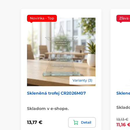
Novinka - Top
Zľava
Varianty (3)
Skleněná trofej CR2026M07
Sklene
Sklad
Skladom v e-shope.
13,13 €
13,17 €
Detail
11,16 