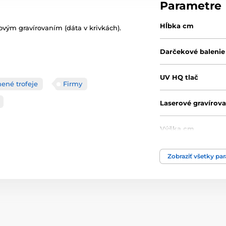
Parametre
Hĺbka cm
ovým gravírovaním (dáta v krivkách).
Darčekové balenie
UV HQ tlač
nené trofeje
Firmy
Laserové gravírova
Výška cm
Typ ocenenia
Zobraziť všetky pa
Materiál
Spôsob personaliz