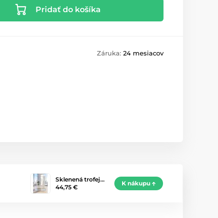
Pridať do košíka
Záruka:
24 mesiacov
Sklenená trofej…
K nákupu
44,75 €