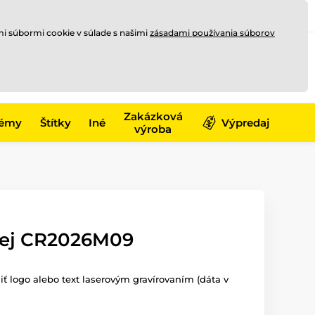
Registrovať sa
Prihlásiť sa
mi súbormi cookie v súlade s našimi
zásadami používania súborov
0
offline
0,00 €
-17)
Zakázková
émy
Štítky
Iné
Výpredaj
výroba
fej CR2026M09
ť logo alebo text laserovým gravírovaním (dáta v