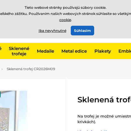
EUR
Tieto webové stránky používajú súbory cookie.
teľského zážitku. Používaním našich webových stránok súhlasíte so všetký
cookie
.
+421220255160
t, kategóriu
Iba nevyhnutné
Súhlasím
Zavolajte nám
(Po-Pi 8
é
Sklenené
Medaile
Metal edice
Plakety
Embl
trofeje
Sklenená trofej CR2026M09
Sklenená tro
Na trofej je možné umiestni
krivkách).