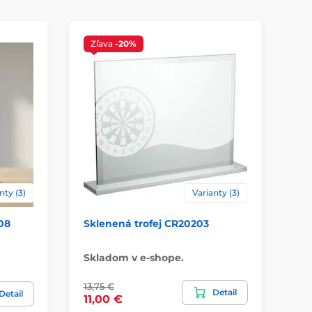
Zľava
-20%
Z
D
nty (3)
Varianty (3)
08
Sklenená trofej CR20203
Sk
Skladom v e-shope.
Sk
13,75 €
31,
Detail
Detail
11,00 €
26