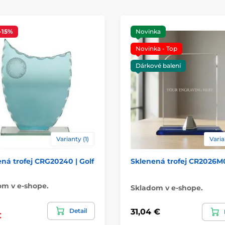
-15%
Novinka
Novinka - Top
Dárkové balení
Varianty (1)
Varia
ná trofej CRG20240 | Golf
Sklenená trofej CR2026M
om v e-shope.
Skladom v e-shope.
Detail
31,04 €
€