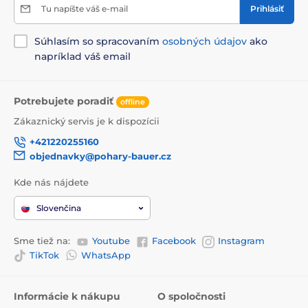
Tu napíšte váš e-mail
Prihlásiť
Súhlasím so spracovaním
osobných údajov
ako
napríklad váš email
Potrebujete poradiť
offline
Zákaznický servis je k dispozícii
+421220255160
objednavky@pohary-bauer.cz
Kde nás nájdete
Slovenčina
Sme tiež na:
Youtube
Facebook
Instagram
TikTok
WhatsApp
Informácie k nákupu
O spoločnosti