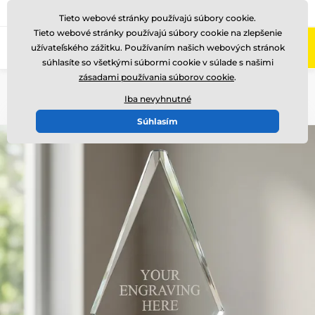
+421220255160
Zavolajte nám
(Po-Pi 8-17)
Tieto webové stránky používajú súbory cookie.
Tieto webové stránky používajú súbory cookie na zlepšenie
0
užívateľského zážitku. Používaním našich webových stránok
Menu
súhlasíte so všetkými súbormi cookie v súlade s našimi
zásadami používania súborov cookie
.
Úvod
Sklenené trofeje
Sklenené transparentné trofeje
Iba nevyhnutné
Súhlasím