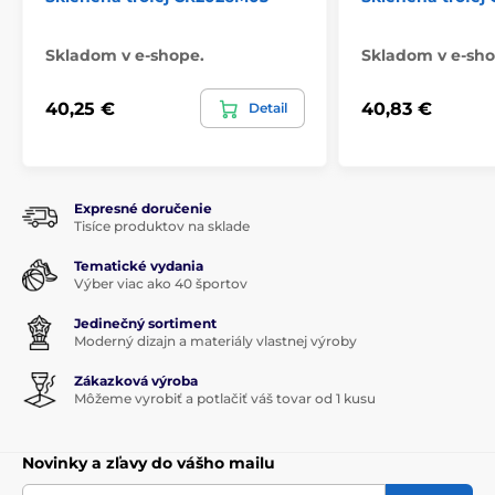
Balení
kazeta se
saténem
Skladom v e-shope.
Skladom v e-sho
40,25 €
40,83 €
Detail
Produkt je zaradený v kategóriách
NOVINKY
Sklenené poháre
Sklenené trofeje
Firmy
Expresné doručenie
Tisíce produktov na sklade
Sklenené transparentné trofeje
CR2026
Tematické vydania
Výber viac ako 40 športov
Jedinečný sortiment
Moderný dizajn a materiály vlastnej výroby
Zákazková výroba
Môžeme vyrobiť a potlačiť váš tovar od 1 kusu
Novinky a zľavy do vášho mailu