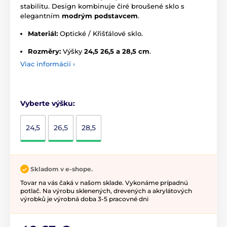
stabilitu. Design kombinuje čiré broušené sklo s
elegantním
modrým podstavcem
.
Materiál:
Optické / Křišťálové sklo.
Rozměry:
Výšky
24,5 26,5 a 28,5 cm
.
Viac informácií ›
Vyberte výšku:
24,5
26,5
28,5
Skladom v e-shope.
Tovar na vás čaká v našom sklade. Vykonáme prípadnú
potlač. Na výrobu sklenených, drevených a akrylátových
výrobků je výrobná doba 3-5 pracovné dni