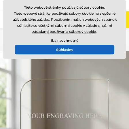
+421220255160
Zavolajte nám
(Po-Pi 8-17)
Tieto webové stránky používajú súbory cookie.
Tieto webové stránky používajú súbory cookie na zlepšenie
0
užívateľského zážitku. Používaním našich webových stránok
Menu
súhlasíte so všetkými súbormi cookie v súlade s našimi
zásadami používania súborov cookie
.
Úvod
Sklenené trofeje
Sklenené transparentné trofeje
Iba nevyhnutné
Súhlasím