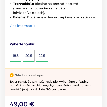
Technológia:
Ideálne na presné laserové
gravírovanie (požiadavka na dáta v
krivkách/vektoroch).
Balenie:
Dodávané v darčekovej kazete so saténom.
Viac informácií ›
Vyberte výšku:
18,5
20,5
22,5
Skladom v e-shope.
Tovar na vás čaká v našom sklade. Vykonáme prípadnú
potlač. Na výrobu sklenených, drevených a akrylátových
výrobků je výrobná doba 3-5 pracovné dni
49,00 €