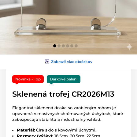
Zobraziť viac obrázkov
Novinka - Top
Dárkové balení
Sklenená trofej CR2026M13
Elegantná sklenená doska so zaobleným rohom je
upevnená v masívnych chrómovaných úchytoch, ktoré
zabezpečujú stabilitu a industriálny vzhľad.
Materiál:
Číre sklo s kovovými úchytmi.
Rozmery (výšky):
18,5cm, 20,5cm, 22,5cm