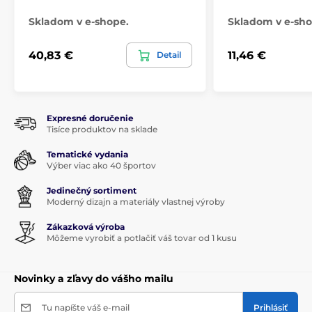
Skladom v e-shope.
Skladom v e-sho
NOVINKY
Sklenené poháre
Sklenené trofeje
Firmy
40,83 €
11,46 €
Detail
Sklenené transparentné trofeje
CR2026
Expresné doručenie
Tisíce produktov na sklade
Tematické vydania
Výber viac ako 40 športov
Jedinečný sortiment
Moderný dizajn a materiály vlastnej výroby
Zákazková výroba
Môžeme vyrobiť a potlačiť váš tovar od 1 kusu
Novinky a zľavy do vášho mailu
Tu napíšte váš e-mail
Prihlásiť