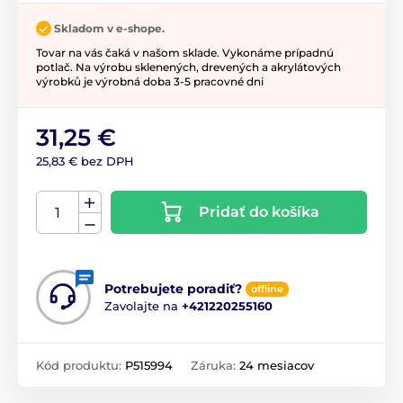
Skladom v e-shope.
Tovar na vás čaká v našom sklade. Vykonáme prípadnú
potlač. Na výrobu sklenených, drevených a akrylátových
výrobků je výrobná doba 3-5 pracovné dni
31,25 €
25,83 € bez DPH
Pridať do košíka
Potrebujete poradiť?
offline
Zavolajte na
+421220255160
Kód produktu:
P515994
Záruka:
24 mesiacov