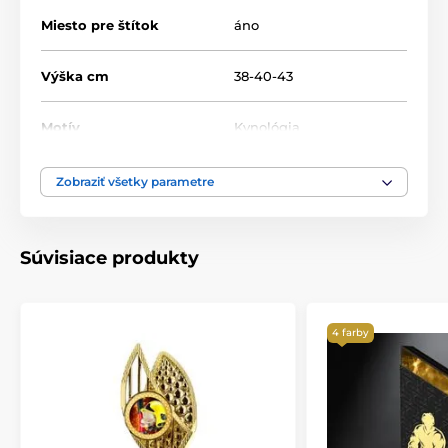
Miesto pre štítok
áno
Výška cm
38-40-43
Motív
Kynológia
Typ ocenenia
Poháry
Zobraziť všetky parametre
Materiál
akrylát
,
plast
Súvisiace produkty
Spôsob personalizácie
štítok
4 farby