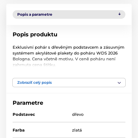
Popis a parametre
Popis produktu
Exklusivní pohár s dřevěným podstavcem a zásuvným
systémem akrylátové plakety do poháru WDS 2026
Bologna. Cena včetně motivu. V ceně poháru není
zahrnuta cena štítku.
Zobraziť celý popis
Produkt je zaradený v kategóriách
NOVINKY
Plávanie
Parametre
Podstavec
dřevo
Farba
zlatá