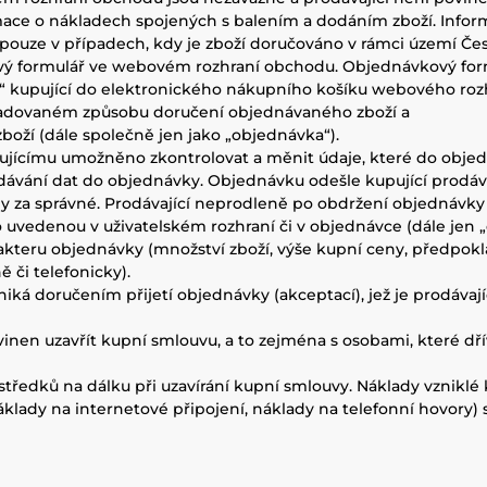
rmace o nákladech spojených s balením a dodáním zboží. Info
ouze v případech, kdy je zboží doručováno v rámci území Čes
vkový formulář ve webovém rozhraní obchodu. Objednávkový fo
ží“ kupující do elektronického nákupního košíku webového roz
požadovaném způsobu doručení objednávaného zboží a
boží (dále společně jen jako „objednávka“).
pujícímu umožněno zkontrolovat a měnit údaje, které do objedn
zadávání dat do objednávky. Objednávku odešle kupující prodáva
 za správné. Prodávající neprodleně po obdržení objednávky 
o uvedenou v uživatelském rozhraní či v objednávce (dále jen „
charakteru objednávky (množství zboží, výše kupní ceny, předpo
či telefonicky).
niká doručením přijetí objednávky (akceptací), jež je prodávaj
povinen uzavřít kupní smlouvu, a to zejména s osobami, které 
ostředků na dálku při uzavírání kupní smlouvy. Náklady vznikl
klady na internetové připojení, náklady na telefonní hovory) s