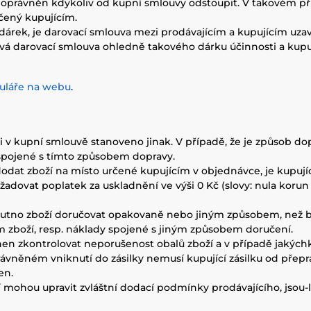
cí oprávněn kdykoliv od kupní smlouvy odstoupit. V takovém př
čený kupujícím.
 dárek, je darovací smlouva mezi prodávajícím a kupujícím uza
 darovací smlouva ohledně takového dárku účinnosti a kupují
uláře na webu
.
í-li v kupní smlouvě stanoveno jinak. V případě, že je způsob 
 spojené s tímto způsobem dopravy.
 dodat zboží na místo určené kupujícím v objednávce, je kupují
požadovat poplatek za uskladnění ve výši 0 Kč (slovy: nula kor
ho nutno zboží doručovat opakovaně nebo jiným způsobem, než 
zboží, resp. náklady spojené s jiným způsobem doručení.
ovinen zkontrolovat neporušenost obalů zboží a v případě jakýc
ávněném vniknutí do zásilky nemusí kupující zásilku od přepra
en.
oží mohou upravit zvláštní dodací podmínky prodávajícího, jsou-