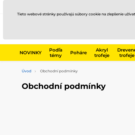
Preprava a platba
Kontakty
Blog
Tieto webové stránky používajú súbory cookie na zlepšenie užíva
Napr. produk
Podľa
Akryl
Dreven
NOVINKY
Poháre
témy
trofeje
trofeje
Úvod
Obchodní podmínky
Obchodní podmínky