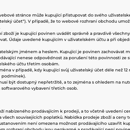
 webové stránce může kupující přistupovat do svého uživatelsk
atelský účet“). V případě, že to webové rozhraní obchodu umo
.
ání zboží je kupující povinen uvádět správně a pravdivě všechn
zovat. Údaje uvedené kupujícím v uživatelském účtu a při obje
ivatelským jménem a heslem. Kupující je povinen zachovávat 
dávající nenese odpovědnost za porušení této povinnosti ze s
telského účtu třetím osobám.
ejména v případě, kdy kupující svůj uživatelský účet déle než 12
h podmínek).
 nemusí být dostupný nepřetržitě, a to zejména s ohledem na 
 softwarového vybavení třetích osob.
ží nabízeného prodávajícím k prodeji, a to včetně uvedení c
všech souvisejících poplatků. Nabídka prodeje zboží a ceny to
ustanovením není omezena možnost prodávajícího uzavřít kup
 rozhraní obchodu jsou nezávazné a prodávající není povine