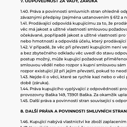
7. ODPOVĚDNOST ZA VADY, ZÁRUKA
1.40. Práva a povinnosti smluvních stran ohledně od
závaznými předpisy (zejména ustanovením § 612 a n
1.41. Prodávající odpovídá kupujícímu za to, že pro
věc má jakost a užitné vlastnosti smlouvou požado
očekávané, popřípadě jakost a užitné vlastnosti pr
nebo hmotnosti a odpovídá účelu, který prodávající 
1.42. V případě, že věc při převzetí kupujícím není 
a bez zbytečného odkladu věc uvedl do stavu odpoví
postup možný, může kupující požadovat přiměřenou s
smlouvou věděl nebo rozpor s kupní smlouvou sám zp
rozpor existující již při jejím převzetí, pokud to 
1.43. Nejde-li o věci, které se rychle kazí nebo o vě
době (záruka).
1.44. Práva kupujícího vyplývající z odpovědnosti pr
provozovny Baška 149, 73901 Baška. Za okamžik upla
1.45. Další práva a povinnosti stran související s od
8. DALŠÍ PRÁVA A POVINNOSTI SMLUVNÍCH STRAN
1.46. Kupující nabývá vlastnictví ke zboží zaplacením