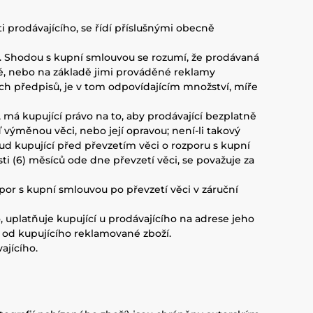
 prodávajícího, se řídí příslušnými obecně
ad. Shodou s kupní smlouvou se rozumí, že prodávaná
é, nebo na základě jimi prováděné reklamy
ch předpisů, je v tom odpovídajícím množství, míře
, má kupující právo na to, aby prodávající bezplatně
výměnou věci, nebo její opravou; není-li takový
d kupující před převzetím věci o rozporu s kupní
i (6) měsíců ode dne převzetí věci, se považuje za
ozpor s kupní smlouvou po převzetí věci v záruční
, uplatňuje kupující u prodávajícího na adrese jeho
 od kupujícího reklamované zboží.
ajícího.