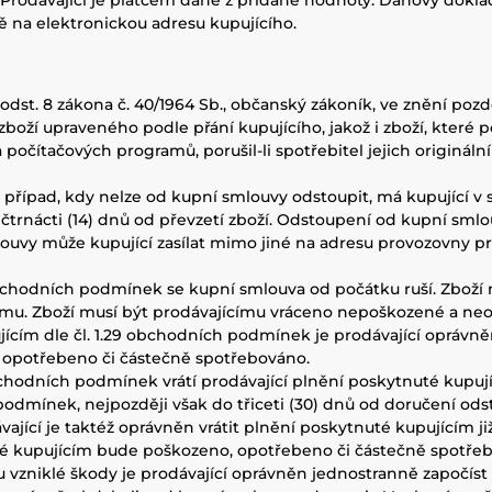
Prodávající je plátcem daně z přidané hodnoty. Daňový doklad 
bě na elektronickou adresu kupujícího.
3 odst. 8 zákona č. 40/1964 Sb., občanský zákoník, ve znění poz
oží upraveného podle přání kupujícího, jakož i zboží, které p
očítačových programů, porušil-li spotřebitel jejich origináln
 jiný případ, kdy nelze od kupní smlouvy odstoupit, má kupující
 čtrnácti (14) dnů od převzetí zboží. Odstoupení od kupní sml
louvy může kupující zasílat mimo jiné na adresu provozovny pr
 obchodních podmínek se kupní smlouva od počátku ruší. Zboží
mu. Zboží musí být prodávajícímu vráceno nepoškozené a neop
upujícím dle čl. 1.29 obchodních podmínek je prodávající oprá
o, opotřebeno či částečně spotřebováno.
obchodních podmínek vrátí prodávající plnění poskytnuté kupu
 podmínek, nejpozději však do třiceti (30) dnů od doručení o
jící je taktéž oprávněn vrátit plnění poskytnuté kupujícím již
ené kupujícím bude poškozeno, opotřebeno či částečně spotře
 vzniklé škody je prodávající oprávněn jednostranně započíst 