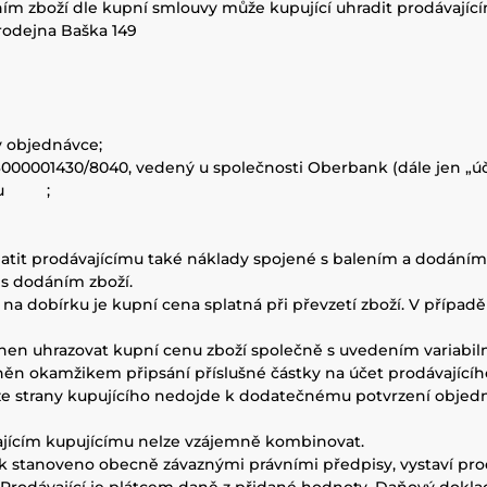
ním zboží dle kupní smlouvy může kupující uhradit prodávajíc
rodejna Baška 149
v objednávce;
000001430/8040, vedený u společnosti Oberbank (dále jen „úče
tému ;
platit prodávajícímu také náklady spojené s balením a dodáním
 s dodáním zboží.
by na dobírku je kupní cena splatná při převzetí zboží. V přípa
ovinen uhrazovat kupní cenu zboží společně s uvedením variabi
lněn okamžikem připsání příslušné částky na účet prodávajícíh
e ze strany kupujícího nedojde k dodatečnému potvrzení objedná
vajícím kupujícímu nelze vzájemně kombinovat.
i tak stanoveno obecně závaznými právními předpisy, vystaví p