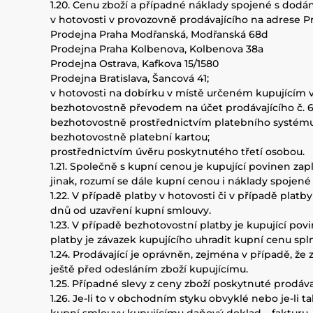
1.20. Cenu zboží a případné náklady spojené s dodá
v hotovosti v provozovně prodávajícího na adrese P
Prodejna Praha Modřanská, Modřanská 68d
Prodejna Praha Kolbenova, Kolbenova 38a
Prodejna Ostrava, Kafkova 15/1580
Prodejna Bratislava, Šancová 41;
v hotovosti na dobírku v místě určeném kupujícím 
bezhotovostně převodem na účet prodávajícího č. 6
bezhotovostně prostřednictvím platebního sys
bezhotovostně platební kartou;
prostřednictvím úvěru poskytnutého třetí osobou.
1.21. Společně s kupní cenou je kupující povinen za
jinak, rozumí se dále kupní cenou i náklady spojené
1.22. V případě platby v hotovosti či v případě plat
dnů od uzavření kupní smlouvy.
1.23. V případě bezhotovostní platby je kupující p
platby je závazek kupujícího uhradit kupní cenu sp
1.24. Prodávající je oprávněn, zejména v případě, ž
ještě před odesláním zboží kupujícímu.
1.25. Případné slevy z ceny zboží poskytnuté prodá
1.26. Je-li to v obchodním styku obvyklé nebo je-l