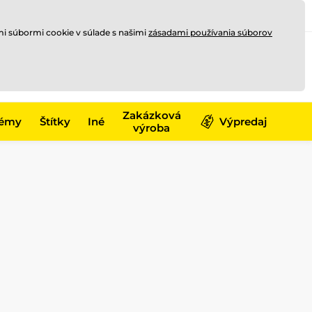
Registrovať sa
Prihlásiť sa
mi súbormi cookie v súlade s našimi
zásadami používania súborov
0
offline
0,00 €
-17)
Zakázková
émy
Štítky
Iné
Výpredaj
výroba