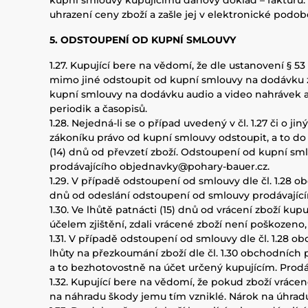
kupní smlouvy kupujícímu daňový doklad – fakturu. 
uhrazení ceny zboží a zašle jej v elektronické podo
5. ODSTOUPENÍ OD KUPNÍ SMLOUVY
1.27. Kupující bere na vědomí, že dle ustanovení § 5
mimo jiné odstoupit od kupní smlouvy na dodávku zb
kupní smlouvy na dodávku audio a video nahrávek a p
periodik a časopisů.
1.28. Nejedná-li se o případ uvedený v čl. 1.27 či o
zákoníku právo od kupní smlouvy odstoupit, a to do
(14) dnů od převzetí zboží. Odstoupení od kupní sm
prodávajícího objednavky@pohary-bauer.cz.
1.29. V případě odstoupení od smlouvy dle čl. 1.28
dnů od odeslání odstoupení od smlouvy prodávající
1.30. Ve lhůtě patnácti (15) dnů od vrácení zboží k
účelem zjištění, zdali vrácené zboží není poškozen
1.31. V případě odstoupení od smlouvy dle čl. 1.28 
lhůty na přezkoumání zboží dle čl. 1.30 obchodních
a to bezhotovostně na účet určený kupujícím. Prodáva
1.32. Kupující bere na vědomí, že pokud zboží vrác
na náhradu škody jemu tím vzniklé. Nárok na úhradu