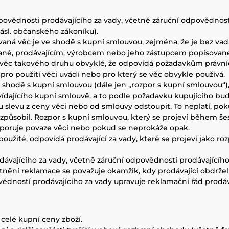
povědnosti prodávajícího za vady, včetně záruční odpovědnosti
ásl. občanského zákoníku).
dávaná věc je ve shodě s kupní smlouvou, zejména, že je bez v
vané, prodávajícím, výrobcem nebo jeho zástupcem popisovan
o věc takového druhu obvyklé, že odpovídá požadavkům právní
pro použití věci uvádí nebo pro který se věc obvykle používá.
ve shodě s kupní smlouvou (dále jen „rozpor s kupní smlouvou“)
dajícího kupní smlouvě, a to podle požadavku kupujícího buď 
levu z ceny věci nebo od smlouvy odstoupit. To neplatí, poku
ůsobil. Rozpor s kupní smlouvou, který se projeví během šest
neodporuje povaze věci nebo pokud se neprokáže opak.
ci použité, odpovídá prodávající za vady, které se projeví jako r
odávajícího za vady, včetně záruční odpovědnosti prodávajícího
tnění reklamace se považuje okamžik, kdy prodávající obdržel
povědností prodávajícího za vady upravuje reklamační řád prodáv
 celé kupní ceny zboží.