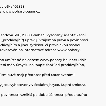
 vložka 102939
se www.pohary-bauer.cz
andova 3/10, 19000 Praha 9 Vysočany, identifikační
„prodávající“) upravují vzájemná práva a povinnosti
odávajícím a jinou fyzickou či právnickou osobou
m provozován na internetové adrese www.pohary-
cího umístěné na adrese www.pohary-bauer.cz (dále
která má v úmyslu nakoupit zboží od prodávajícího,
í smlouvě mají přednost před ustanoveními
y jsou vyhotoveny v českém jazyce. Kupní smlouvu
 povinnosti vzniklá po dobu účinnosti předchozího