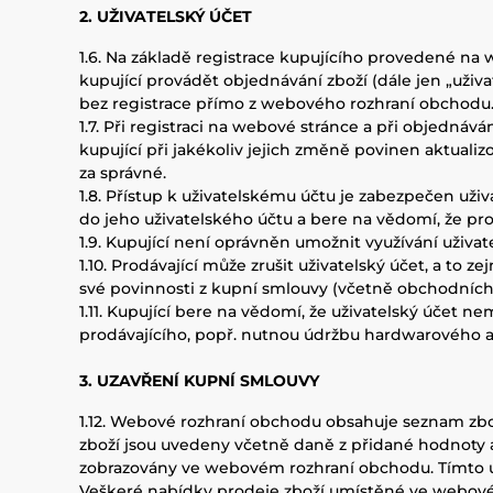
2. UŽIVATELSKÝ ÚČET
1.6. Na základě registrace kupujícího provedené na
kupující provádět objednávání zboží (dále jen „uživ
bez registrace přímo z webového rozhraní obchodu
1.7. Při registraci na webové stránce a při objednáv
kupující při jakékoliv jejich změně povinen aktuali
za správné.
1.8. Přístup k uživatelskému účtu je zabezpečen už
do jeho uživatelského účtu a bere na vědomí, že pro
1.9. Kupující není oprávněn umožnit využívání uživa
1.10. Prodávající může zrušit uživatelský účet, a to z
své povinnosti z kupní smlouvy (včetně obchodníc
1.11. Kupující bere na vědomí, že uživatelský účet
prodávajícího, popř. nutnou údržbu hardwarového a
3. UZAVŘENÍ KUPNÍ SMLOUVY
1.12. Webové rozhraní obchodu obsahuje seznam zbo
zboží jsou uvedeny včetně daně z přidané hodnoty a 
zobrazovány ve webovém rozhraní obchodu. Tímto 
Veškeré nabídky prodeje zboží umístěné ve webovém