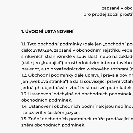
zapsané v obc
pro prodej zboží pros
1. ÚVODNÍ USTANOVENÍ
1.1. Tyto obchodní podmínky (dále jen „obchodní pod
číslo: 27187284, zapsané v obchodním rejstříku vede
smluvních stran vzniklé v souvislosti nebo na zákla
(dále jen „kupující“) prostřednictvím internetové
bauer.cz, a to prostřednictvím webového rozhraní (
1.2. Obchodní podmínky dále upravují práva a povin
jen „webová stránka“) a další související právní vz
jedná při objednávání zboží v rámci své podnikatels
1.3. Ustanovení odchylná od obchodních podmínek 
obchodních podmínek.
1.4. Ustanovení obchodních podmínek jsou nedílno
lze uzavřít v českém jazyce.
1.5. Znění obchodních podmínek může prodávající m
znění obchodních podmínek.