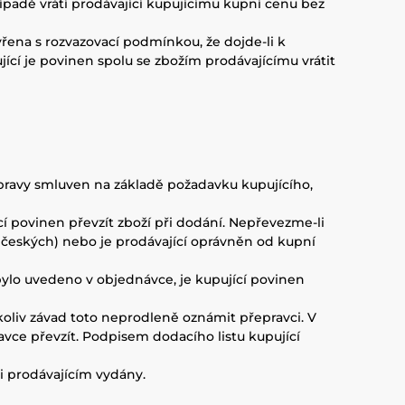
ípadě vrátí prodávající kupujícímu kupní cenu bez
vřena s rozvazovací podmínkou, že dojde-li k
cí je povinen spolu se zbožím prodávajícímu vrátit
dopravy smluven na základě požadavku kupujícího,
cí povinen převzít zboží při dodání. Nepřevezme-li
un českých) nebo je prodávající oprávněn od kupní
bylo uvedeno v objednávce, je kupující povinen
hkoliv závad toto neprodleně oznámit přepravci. V
vce převzít. Podpisem dodacího listu kupující
li prodávajícím vydány.