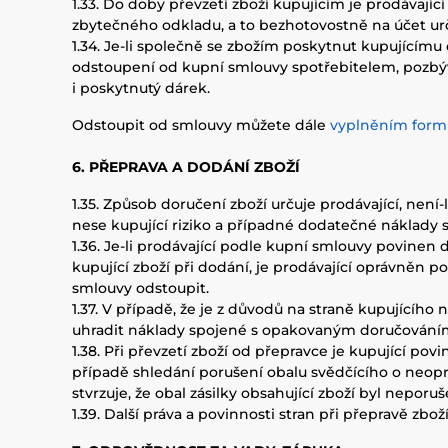
1.33. Do doby převzetí zboží kupujícím je prodávají
zbytečného odkladu, a to bezhotovostně na účet ur
1.34. Je-li společně se zbožím poskytnut kupujícímu
odstoupení od kupní smlouvy spotřebitelem, pozbývá
i poskytnutý dárek.
Odstoupit od smlouvy můžete dále
vyplněním form
6. PŘEPRAVA A DODÁNÍ ZBOŽÍ
1.35. Způsob doručení zboží určuje prodávající, nen
nese kupující riziko a případné dodatečné náklady
1.36. Je-li prodávající podle kupní smlouvy povinen
kupující zboží při dodání, je prodávající oprávněn 
smlouvy odstoupit.
1.37. V případě, že je z důvodů na straně kupující
uhradit náklady spojené s opakovaným doručováním 
1.38. Při převzetí zboží od přepravce je kupující p
případě shledání porušení obalu svědčícího o neopr
stvrzuje, že obal zásilky obsahující zboží byl neporuš
1.39. Další práva a povinnosti stran při přepravě zb