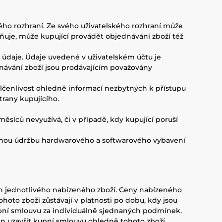
ého rozhraní. Ze svého uživatelského rozhraní může
žňuje, může kupující provádět objednávání zboží též
y údaje. Údaje uvedené v uživatelském účtu je
dnávání zboží jsou prodávajícím považovány
mlčenlivost ohledně informací nezbytných k přístupu
trany kupujícího.
 měsíců nevyužívá, či v případě, kdy kupující poruší
nutnou údržbu hardwarového a softwarového vybavení
en jednotlivého nabízeného zboží. Ceny nabízeného
hoto zboží zůstávají v platnosti po dobu, kdy jsou
ní smlouvu za individuálně sjednaných podmínek.
n uzavřít kupní smlouvu ohledně tohoto zboží.