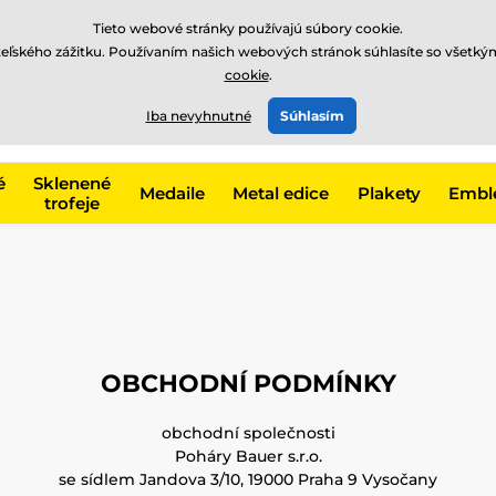
EUR
Tieto webové stránky používajú súbory cookie.
teľského zážitku. Používaním našich webových stránok súhlasíte so všetký
cookie
.
+421220255160
t, kategóriu
Iba nevyhnutné
Súhlasím
Zavolajte nám
(Po-Pi 8
é
Sklenené
Medaile
Metal edice
Plakety
Embl
trofeje
OBCHODNÍ PODMÍNKY
obchodní společnosti
Poháry Bauer s.r.o.
se sídlem Jandova 3/10, 19000 Praha 9 Vysočany