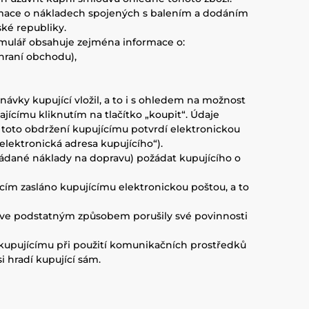
rmace o nákladech spojených s balením a dodáním
ké republiky.
rmulář obsahuje zejména informace o:
hraní obchodu),
ávky kupující vložil, a to i s ohledem na možnost
jícímu kliknutím na tlačítko „koupit“. Údaje
toto obdržení kupujícímu potvrdí elektronickou
elektronická adresa kupujícího“).
kládané náklady na dopravu) požádat kupujícího o
ícím zasláno kupujícímu elektronickou poštou, a to
dříve podstatným způsobem porušily své povinnosti
é kupujícímu při použití komunikačních prostředků
i hradí kupující sám.