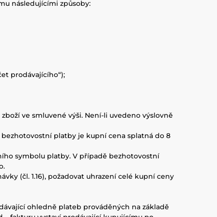
ímu následujícími způsoby:
t prodávajícího“);
 zboží ve smluvené výši. Není-li uvedeno výslovně
dě bezhotovostní platby je kupní cena splatná do 8
lního symbolu platby. V případě bezhotovostní
o.
vky (čl. 1.16), požadovat uhrazení celé kupní ceny
rodávající ohledně plateb prováděných na základě