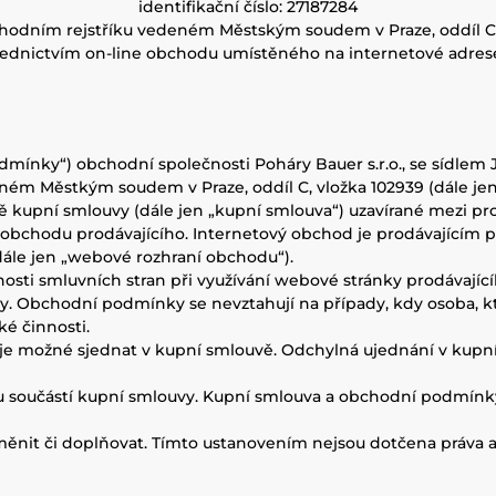
identifikační číslo: 27187284
hodním rejstříku vedeném Městským soudem v Praze, oddíl C,
třednictvím on-line obchodu umístěného na internetové adre
mínky“) obchodní společnosti Poháry Bauer s.r.o., se sídlem J
ném Městkým soudem v Praze, oddíl C, vložka 102939 (dále jen 
dě kupní smlouvy (dále jen „kupní smlouva“) uzavírané mezi pr
ho obchodu prodávajícího. Internetový obchod je prodávající
dále jen „webové rozhraní obchodu“).
nosti smluvních stran při využívání webové stránky prodávají
tahy. Obchodní podmínky se nevztahují na případy, kdy osoba, 
ké činnosti.
je možné sjednat v kupní smlouvě. Odchylná ujednání v kupn
u součástí kupní smlouvy. Kupní smlouva a obchodní podmínk
ěnit či doplňovat. Tímto ustanovením nejsou dotčena práva a