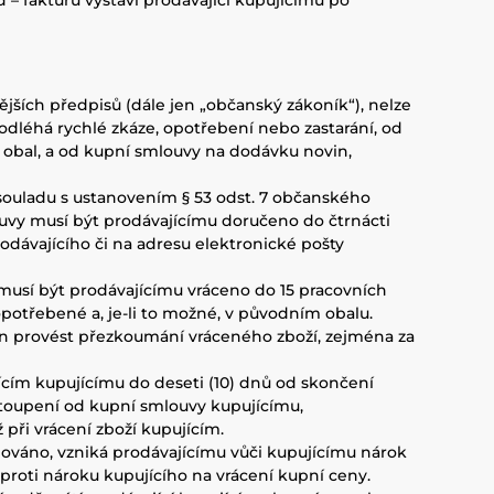
– fakturu vystaví prodávající kupujícímu po
dějších předpisů (dále jen „občanský zákoník“), nelze
odléhá rychlé zkáze, opotřebení nebo zastarání, od
í obal, a od kupní smlouvy na dodávku novin,
 v souladu s ustanovením § 53 odst. 7 občanského
ouvy musí být prodávajícímu doručeno do čtrnácti
odávajícího či na adresu elektronické pošty
 musí být prodávajícímu vráceno do 15 pracovních
otřebené a, je-li to možné, v původním obalu.
vněn provést přezkoumání vráceného zboží, zejména za
jícím kupujícímu do deseti (10) dnů od skončení
dstoupení od kupní smlouvy kupujícímu,
 při vrácení zboží kupujícím.
bováno, vzniká prodávajícímu vůči kupujícímu nárok
proti nároku kupujícího na vrácení kupní ceny.