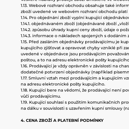
1.13. Webové rozhraní obchodu obsahuje také info
zboží uvedené ve webovém rozhraní obchodu platí p
1.14. Pro objednání zboží vyplní kupující objedná
1.14.1. objednávaném zboží (objednávané zboží „vlo
1.14.2. způsobu úhrady kupní ceny zboží, údaje o 
1.14.3. informace o nákladech spojených s dodáním z
1.15. Před zasláním objednávky prodávajícímu je ku
kupujícího zjišťovat a opravovat chyby vzniklé při 
uvedené v objednávce jsou prodávajícím považovány
poštou, a to na adresu elektronické pošty kupujícíh
1.16. Prodávající je vždy oprávněn v závislosti na 
dodatečné potvrzení objednávky (například písemně 
1.17. Smluvní vztah mezi prodávajícím a kupujícím vz
na adresu elektronické pošty kupujícího.
1.18. Kupující bere na vědomí, že prodávající není 
vůči prodávajícímu.
1.19. Kupující souhlasí s použitím komunikačních pr
na dálku v souvislosti s uzavřením kupní smlouvy (ná
4. CENA ZBOŽÍ A PLATEBNÍ PODMÍNKY