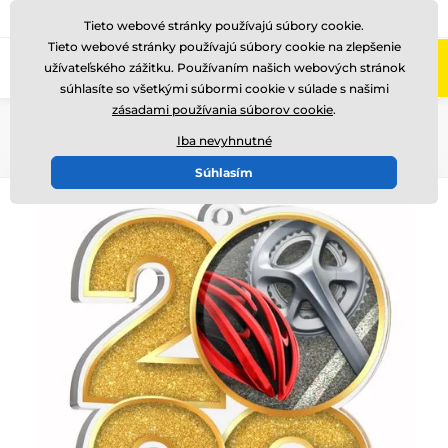
+421220255160
Zavolajte nám
(Po-Pi 8-17)
Tieto webové stránky používajú súbory cookie.
Tieto webové stránky používajú súbory cookie na zlepšenie
0
užívateľského zážitku. Používaním našich webových stránok
Menu
súhlasíte so všetkými súbormi cookie v súlade s našimi
zásadami používania súborov cookie
.
Úvod
Medaile
Akrylátové medaily
MDA2026
Iba nevyhnutné
Súhlasím