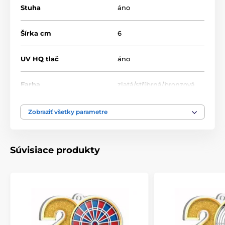
Stuha
áno
Šírka cm
6
UV HQ tlač
áno
Farba
zlatá/stříbrná/bronzová
Výška cm
7
Zobraziť všetky parametre
Motív
Cyklistika
Súvisiace produkty
Typ ocenenia
Medaile
Materiál
akrylát