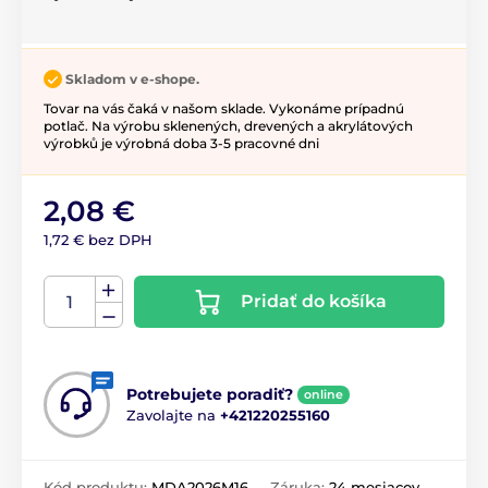
Skladom v e-shope.
Tovar na vás čaká v našom sklade. Vykonáme prípadnú
potlač. Na výrobu sklenených, drevených a akrylátových
výrobků je výrobná doba 3-5 pracovné dni
2,08 €
1,72 € bez DPH
Pridať do košíka
Potrebujete poradiť?
online
Zavolajte na
+421220255160
Kód produktu:
MDA2026M16
Záruka:
24 mesiacov