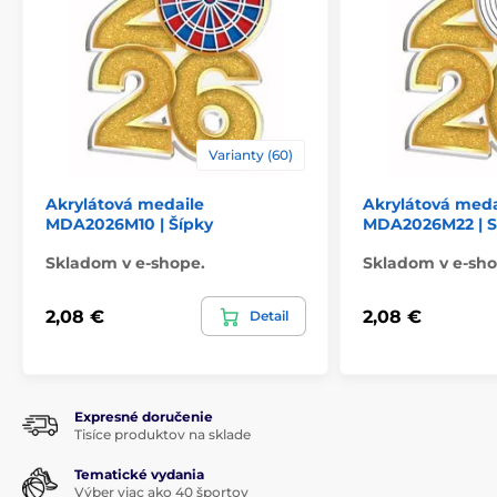
Varianty (60)
Akrylátová medaile
Akrylátová meda
MDA2026M10 | Šípky
MDA2026M22 | S
Skladom v e-shope.
Skladom v e-sho
2,08 €
2,08 €
Detail
Expresné doručenie
Tisíce produktov na sklade
Tematické vydania
Výber viac ako 40 športov