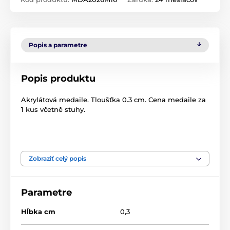
Popis a parametre
Popis produktu
Akrylátová medaile. Tloušťka 0.3 cm. Cena medaile za
1 kus včetně stuhy.
Produkt je zaradený v kategóriách
Zobraziť celý popis
Cyklistika
edice 2026
Medaile
Akrylátové medaily
MDA2026
Parametre
Hĺbka cm
0,3