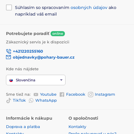
Súhlasím so spracovaním
osobných údajov
ako
napríklad váš email
Potrebujete poradiť
online
Zákaznický servis je k dispozícii
+421220255160
objednavky@pohary-bauer.cz
Kde nás nájdete
Slovenčina
Sme tiež na:
Youtube
Facebook
Instagram
TikTok
WhatsApp
Informácie k nákupu
O spoločnosti
Doprava a platba
Kontakty
Kontakty
Prečo nakupovať u nás?