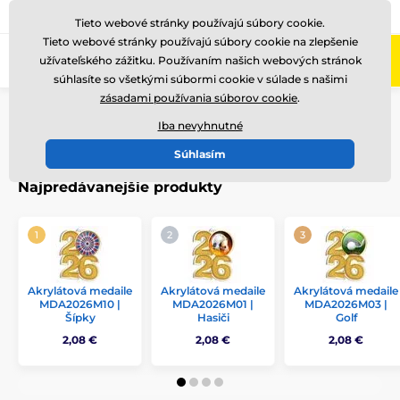
+421220255160
Zavolajte nám
(Po-Pi 8-17)
Tieto webové stránky používajú súbory cookie.
Tieto webové stránky používajú súbory cookie na zlepšenie
0
užívateľského zážitku. Používaním našich webových stránok
Menu
súhlasíte so všetkými súbormi cookie v súlade s našimi
zásadami používania súborov cookie
.
Úvod
Medaile
Akrylátové medaily
MDA2026
Iba nevyhnutné
MDA2026
Súhlasím
Najpredávanejšie produkty
Akrylátová medaile
Akrylátová medaile
Akrylátová medaile
MDA2026M10 |
MDA2026M01 |
MDA2026M03 |
Šípky
Hasiči
Golf
2,08 €
2,08 €
2,08 €