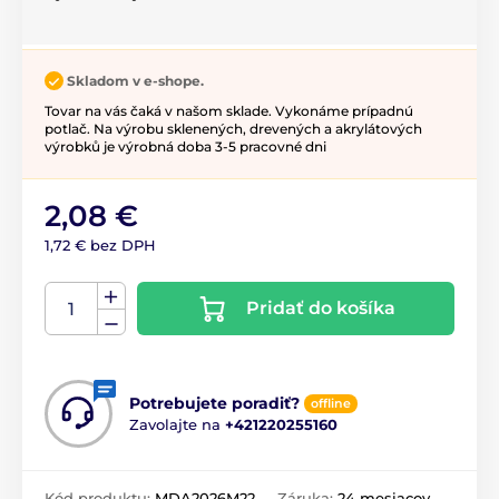
Skladom v e-shope.
Tovar na vás čaká v našom sklade. Vykonáme prípadnú
potlač. Na výrobu sklenených, drevených a akrylátových
výrobků je výrobná doba 3-5 pracovné dni
2,08 €
1,72 € bez DPH
Pridať do košíka
Potrebujete poradiť?
offline
Zavolajte na
+421220255160
Kód produktu:
MDA2026M22
Záruka:
24 mesiacov