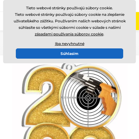
+421220255160
Zavolajte nám
(Po-Pi 8-17)
Tieto webové stránky používajú súbory cookie.
Tieto webové stránky používajú súbory cookie na zlepšenie
0
užívateľského zážitku. Používaním našich webových stránok
Menu
súhlasíte so všetkými súbormi cookie v súlade s našimi
zásadami používania súborov cookie
.
Úvod
Medaile
Akrylátové medaily
MDA2026
Iba nevyhnutné
Súhlasím