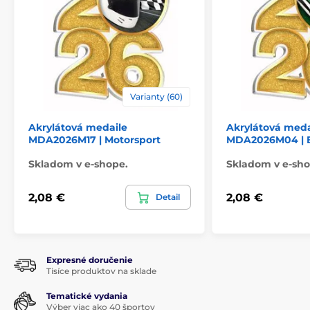
Varianty (60)
Akrylátová medaile
Akrylátová meda
MDA2026M17 | Motorsport
MDA2026M04 | B
Skladom v e-shope.
Skladom v e-sho
2,08 €
2,08 €
Detail
Expresné doručenie
Tisíce produktov na sklade
Tematické vydania
Výber viac ako 40 športov