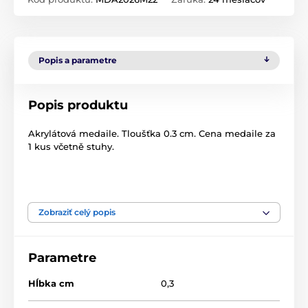
Popis a parametre
Popis produktu
Akrylátová medaile. Tloušťka 0.3 cm. Cena medaile za
1 kus včetně stuhy.
Produkt je zaradený v kategóriách
Zobraziť celý popis
edice 2026
Streľba
Medaile
Akrylátové medaily
MDA2026
Parametre
Hĺbka cm
0,3