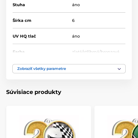
Stuha
áno
Šírka cm
6
UV HQ tlač
áno
Farba
zlatá/stříbrná/bronzová
Výška cm
7
Zobraziť všetky parametre
Motív
Streľba
Súvisiace produkty
Typ ocenenia
Medaile
Materiál
akrylát