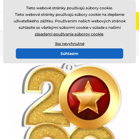
+421220255160
Zavolajte nám
(Po-Pi 8-17)
Tieto webové stránky používajú súbory cookie.
Tieto webové stránky používajú súbory cookie na zlepšenie
0
užívateľského zážitku. Používaním našich webových stránok
Menu
súhlasíte so všetkými súbormi cookie v súlade s našimi
zásadami používania súborov cookie
.
Úvod
Medaile
Akrylátové medaily
MDA2026
Iba nevyhnutné
Súhlasím