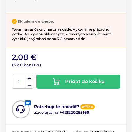
Skladom v e-shope.
Tovar na vás čaká v našom sklade. Vykonáme prípadnú
potlač. Na výrobu sklenených, drevených a akrylátových
výrobků je výrobná doba 3-5 pracovné dni
2,08 €
1,72 € bez DPH
Pridať do košíka
Potrebujete poradiť?
offline
Zavolajte na
+421220255160
Kód produktu:
MDA2026M32
Záruka:
24 mesiacov