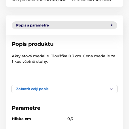
Popis a parametre
Popis produktu
Akrylátová medaile. Tloušťka 0.3 cm. Cena medaile za
1 kus včetně stuhy.
Produkt je zaradený v kategóriách
Zobraziť celý popis
edice 2026
Medaile
Akrylátové medaily
MDA2026
Parametre
Hĺbka cm
0,3