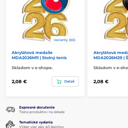
Varianty (60)
Akrylátová medaile
Akrylátová meda
MDA2026M11 | Stolný tenis
MDA2026M29 | 
Skladom v e-shope.
Skladom v e-sho
2,08 €
2,08 €
Detail
Expresné doručenie
Tisíce produktov na sklade
Tematické vydania
Výber viac ako 40 športov