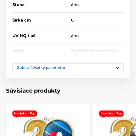
Stuha
áno
Šírka cm
6
UV HQ tlač
áno
Farba
zlatá/stříbrná/bronzová
Výška cm
7
Zobraziť všetky parametre
Motív
Univerzální
Súvisiace produkty
Typ ocenenia
Medaile
Materiál
akrylát
Novinka - Top
Novinka - Top