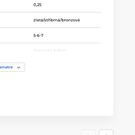
0,25
zlatá/stříbrná/bronzová
5-6-7
Americký futbal
Metal
,
MDM03
rametre
Medaile
kov