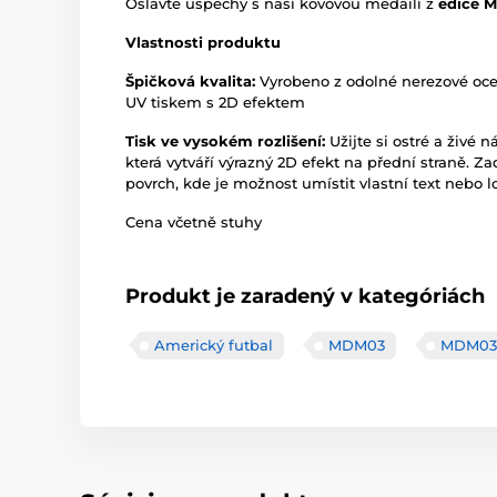
Oslavte úspěchy s naší kovovou medailí z
edice 
Vlastnosti produktu
Špičková kvalita:
Vyrobeno z odolné nerezové oc
UV tiskem s 2D efektem
Tisk ve vysokém rozlišení:
Užijte si ostré a živé n
která vytváří výrazný 2D efekt na přední straně. Z
povrch, kde je možnost umístit vlastní text nebo l
Cena včetně stuhy
Produkt je zaradený v kategóriách
Americký futbal
MDM03
MDM03