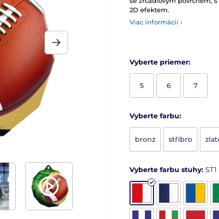
se zrcadlovým povrchem, s
2D efektem.
Viac informácií ›
Vyberte priemer:
5
6
7
Vyberte farbu:
bronz
stříbro
zlat
Vyberte farbu stuhy:
ST1