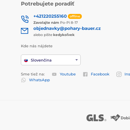
Potrebujete poradiť
+421220255160
offline
Zavolajte nám
Po-Pi 8-17
objednavky@pohary-bauer.cz
alebo píšte
kedykoľvek
Kde nás nájdete
Slovenčina
Sme tiež na:
Youtube
Facebook
In
WhatsApp