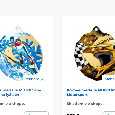
Varianty (171)
Variant
á medaila MDM03M54 |
Kovová medaile MDM03M1
na lyžiach
Motorsport
om v e-shope.
Skladom v e-shope.