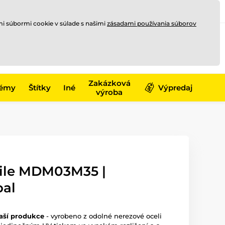
Registrovať sa
Prihlásiť sa
mi súbormi cookie v súlade s našimi
zásadami používania súborov
0
offline
0,00 €
-17)
Zakázková
émy
Štítky
Iné
Výpredaj
výroba
ile MDM03M35 |
bal
aší produkce
- vyrobeno z odolné nerezové oceli