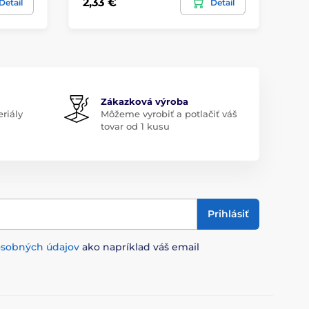
2,33 €
2,
Detail
Detail
Zákazková výroba
riály
Môžeme vyrobiť a potlačiť váš
tovar od 1 kusu
Prihlásiť
osobných údajov
ako napríklad váš email