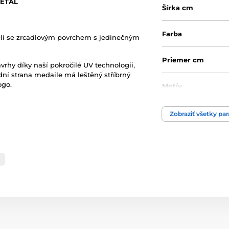
METAL
Šírka cm
Farba
eli se zrcadlovým povrchem s jedinečným
Priemer cm
ávrhy díky naší pokročilé UV technologii,
adní strana medaile má leštěný stříbrný
ogo.
Motív
Produktový rad
Zobraziť všetky pa
Typ ocenenia
Materiál