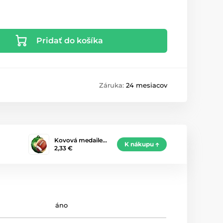
Pridať do košíka
Záruka:
24 mesiacov
Kovová medaile…
K nákupu
2,33 €
áno