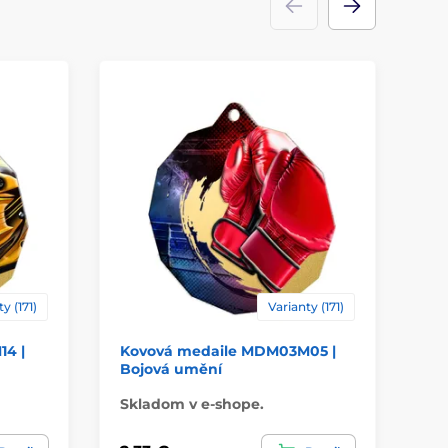
y (171)
Varianty (171)
4 |
Kovová medaile MDM03M05 |
Ko
Bojová umění
Te
Skladom v e-shope.
Sk