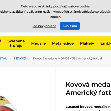
EUR
Tieto webové stránky používajú súbory cookie.
teľského zážitku. Používaním našich webových stránok súhlasíte so všetký
cookie
.
+421220255160
t, kategóriu
Iba nevyhnutné
Súhlasím
Zavolajte nám
(Po-Pi 8
é
Sklenené
Medaile
Metal edice
Plakety
Embl
trofeje
ETAL
MDM03
Kovová medaile MDM03M35 | Americký fotbal
Kovová meda
Americký fot
Luxusní kovová medaile n