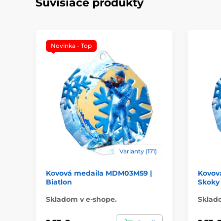
Súvisiace produkty
Novinka - Top
Varianty (171)
Kovová medaila MDM03M59 |
Kovov
Biatlon
Skoky 
Skladom v e-shope.
Sklad