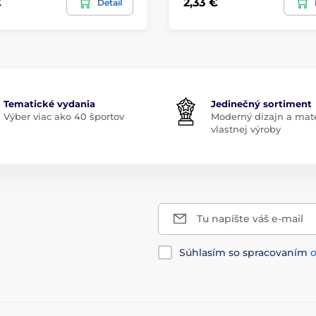
€
2,33 €
Detail
Tematické vydania
Jedinečný sortiment
Výber viac ako 40 športov
Moderný dizajn a mate
vlastnej výroby
Tu napíšte váš e-mail
Súhlasím so spracovaním