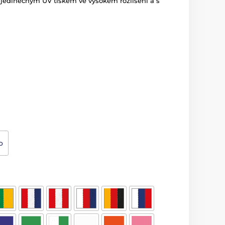
 jedinečným UV tiskem ve vysokém rozlišení a s
o