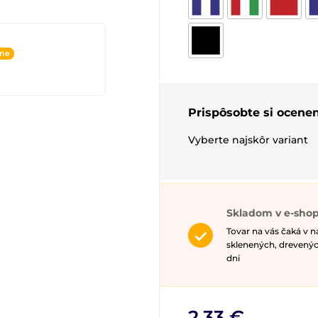
ine
Prispôsobte si ocenen
Vyberte najskôr variant
Skladom v e-shop
Tovar na vás čaká v 
sklenených, drevenýc
dni
2,33 €