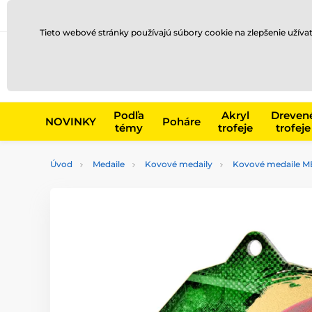
Preprava a platba
Kontakty
Blog
Tieto webové stránky používajú súbory cookie na zlepšenie užíva
Napr. produk
Podľa
Akryl
Dreven
NOVINKY
Poháre
témy
trofeje
trofeje
Úvod
Medaile
Kovové medaily
Kovové medaile M