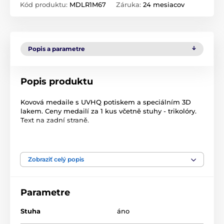
Kód produktu:
MDLR1M67
Záruka:
24 mesiacov
Popis a parametre
Popis produktu
Kovová medaile s UVHQ potiskem a speciálním 3D
lakem. Ceny medailí za 1 kus včetně stuhy - trikolóry.
Text na zadní straně.
Zobraziť celý popis
Produkt je zaradený v kategóriách
Parametre
Streľba
Kovové medaily s potlačou
MDLR001
Stuha
áno