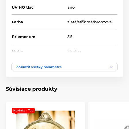
UV HQ tlač
áno
Farba
zlatá/stříbrná/bronzová
Priemer cm
5.5
Motív
Streľba
Typ ocenenia
Medaile
Zobraziť všetky parametre
Materiál
kov
Súvisiace produkty
Novinka - Top