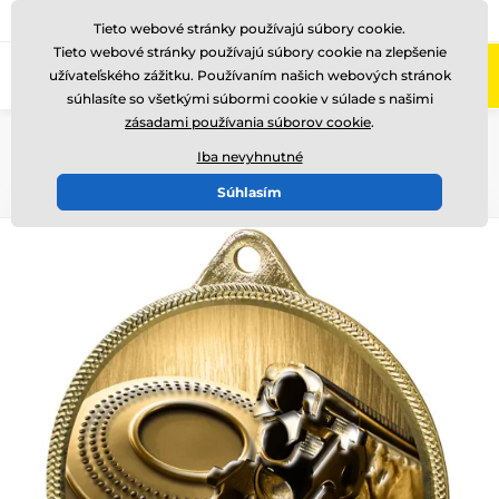
+421220255160
Zavolajte nám
(Po-Pi 8-17)
Tieto webové stránky používajú súbory cookie.
Tieto webové stránky používajú súbory cookie na zlepšenie
0
užívateľského zážitku. Používaním našich webových stránok
Menu
súhlasíte so všetkými súbormi cookie v súlade s našimi
zásadami používania súborov cookie
.
Úvod
Medaile
Kovové medaily
Kovové medaily s potlačou
Iba nevyhnutné
MDLR001
Súhlasím