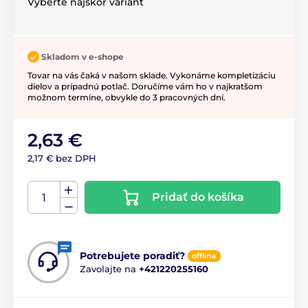
Vyberte najskôr variant
Skladom v e-shope
Tovar na vás čaká v našom sklade. Vykonáme kompletizáciu
dielov a prípadnú potlač. Doručíme vám ho v najkratšom
možnom termíne, obvykle do 3 pracovných dní.
2,63 €
2,17 € bez DPH
Pridať do košíka
Potrebujete poradiť?
offline
Zavolajte na
+421220255160