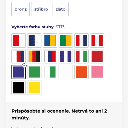
bronz
stříbro
zlato
Vyberte farbu stuhy:
ST13
Prispôsobte si ocenenie. Netrvá to ani 2
minúty.