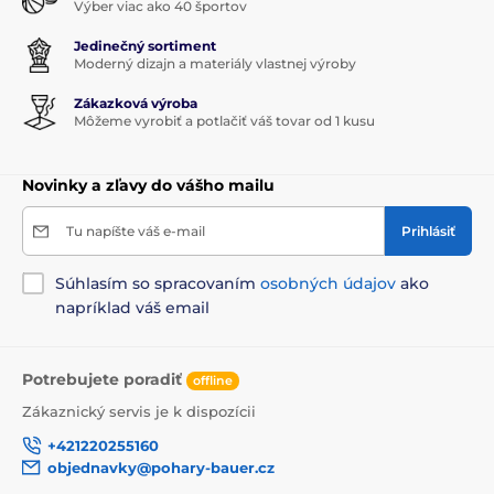
Výber viac ako 40 športov
Jedinečný sortiment
Moderný dizajn a materiály vlastnej výroby
Zákazková výroba
Môžeme vyrobiť a potlačiť váš tovar od 1 kusu
Novinky a zľavy do vášho mailu
Tu napíšte váš e-mail
Prihlásiť
Súhlasím so spracovaním
osobných údajov
ako
napríklad váš email
Potrebujete poradiť
offline
Zákaznický servis je k dispozícii
+421220255160
objednavky@pohary-bauer.cz