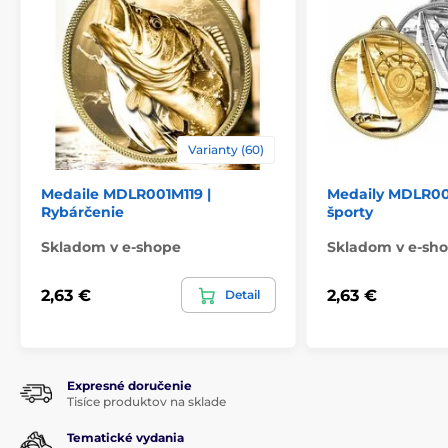
Varianty (60)
Medaile MDLR001M119 |
Medaily MDLR00
Rybárčenie
športy
Skladom v e-shope
Skladom v e-sh
2,63 €
2,63 €
Detail
Expresné doručenie
Tisíce produktov na sklade
Tematické vydania