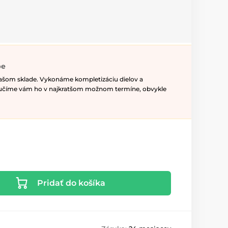
pe
našom sklade. Vykonáme kompletizáciu dielov a
ručíme vám ho v najkratšom možnom termíne, obvykle
Pridať do košíka