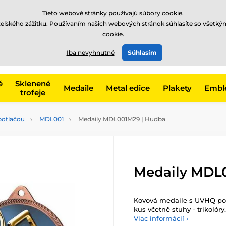
EUR
Tieto webové stránky používajú súbory cookie.
teľského zážitku. Používaním našich webových stránok súhlasíte so všetký
cookie
.
+421220255160
t, kategóriu
Iba nevyhnutné
Súhlasím
Zavolajte nám
(Po-Pi 8
é
Sklenené
Medaile
Metal edice
Plakety
Embl
trofeje
potlačou
MDL001
Medaily MDL001M29 | Hudba
Medaily MDL
Kovová medaile s UVHQ pot
kus včetně stuhy - trikolóry.
Viac informácií ›