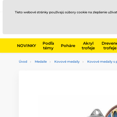
Preprava a platba
Kontakty
Blog
Tieto webové stránky používajú súbory cookie na zlepšenie užíva
Napr. produk
Podľa
Akryl
Dreven
NOVINKY
Poháre
témy
trofeje
trofeje
Úvod
Medaile
Kovové medaily
Kovové medaily s 