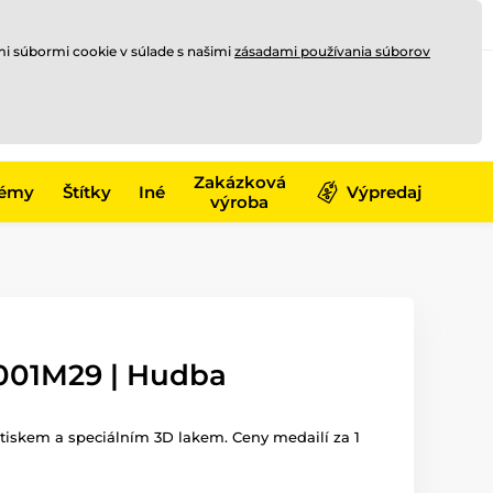
Registrovať sa
Prihlásiť sa
mi súbormi cookie v súlade s našimi
zásadami používania súborov
0
offline
0,00 €
-17)
Zakázková
émy
Štítky
Iné
Výpredaj
výroba
001M29 | Hudba
iskem a speciálním 3D lakem. Ceny medailí za 1