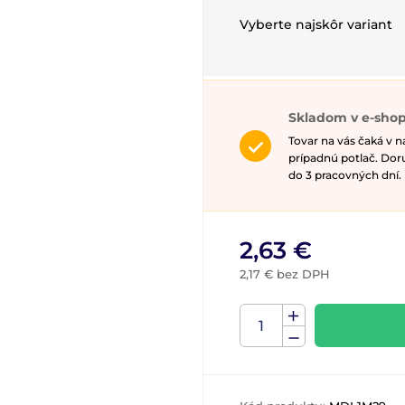
Vyberte najskôr variant
Skladom v e-sho
Tovar na vás čaká v 
prípadnú potlač. Do
do 3 pracovných dní.
2,63 €
2,17 € bez DPH