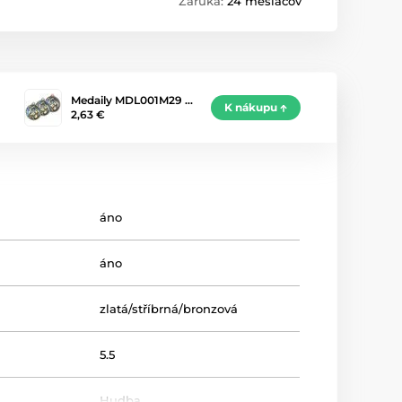
Záruka:
24 mesiacov
Medaily MDL001M29 …
K nákupu
2,63 €
áno
áno
zlatá/stříbrná/bronzová
5.5
Hudba