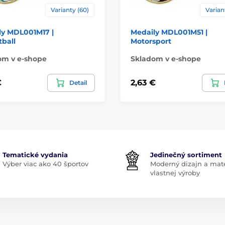
Varianty (60)
Varian
ly MDL001M17 |
Medaily MDL001M51 |
ball
Motorsport
om v e-shope
Skladom v e-shope
€
2,63 €
Detail
Tematické vydania
Jedinečný sortiment
Výber viac ako 40 športov
Moderný dizajn a mate
vlastnej výroby