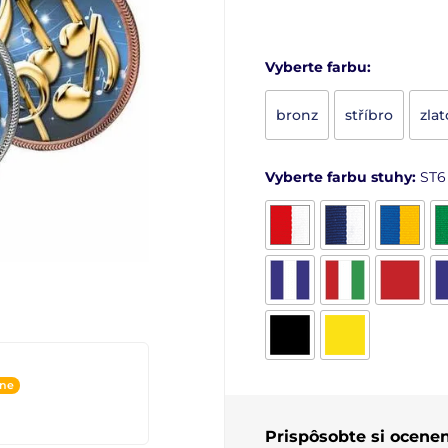
Vyberte farbu:
bronz
stříbro
zlat
Vyberte farbu stuhy:
ST6
ine
Prispôsobte si ocenen