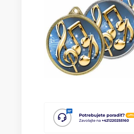
Potrebujete poradiť?
offl
Zavolajte na
+421220255160