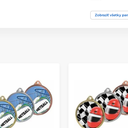
Typ ocenenia
Zobraziť všetky pa
Materiál