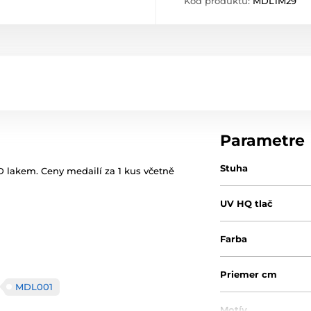
Kód produktu:
MDL1M29
Parametre
Stuha
 lakem. Ceny medailí za 1 kus včetně
UV HQ tlač
Farba
Priemer cm
MDL001
Motív