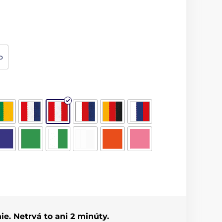
o
ie. Netrvá to ani 2 minúty.