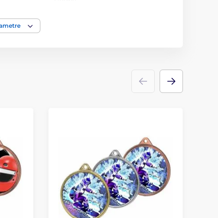
Medaile
rametre
kov