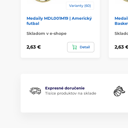
Varianty (60)
Medaily MDL001M19 | Americký
Medai
futbal
Basket
Skladom v e-shope
Sklad
2,63 €
2,63 
Detail
Expresné doručenie
Tisíce produktov na sklade