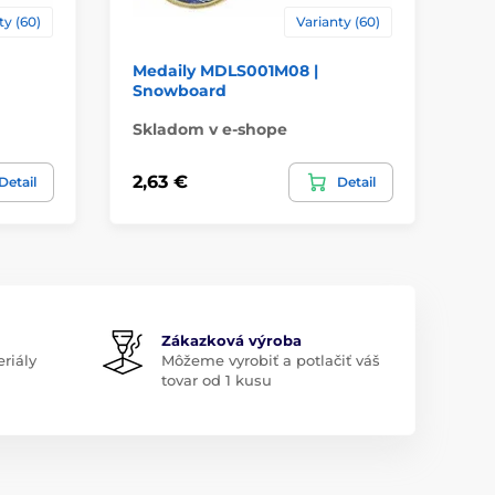
ty (60)
Varianty (60)
Medaily MDLS001M08 |
Me
Snowboard
um
Skladom v e-shope
Sk
2,63 €
2,
Detail
Detail
Zákazková výroba
riály
Môžeme vyrobiť a potlačiť váš
tovar od 1 kusu