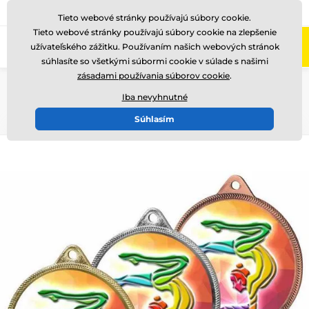
+421220255160
Zavolajte nám
(Po-Pi 8-17)
Tieto webové stránky používajú súbory cookie.
Tieto webové stránky používajú súbory cookie na zlepšenie
0
užívateľského zážitku. Používaním našich webových stránok
Menu
súhlasíte so všetkými súbormi cookie v súlade s našimi
zásadami používania súborov cookie
.
Úvod
Medaile
Kovové medaily
Kovové medaily s potlačou
Iba nevyhnutné
MDL001
Súhlasím