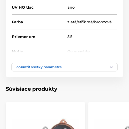
UV HQ tlač
áno
Farba
zlatá/stříbrná/bronzová
Priemer cm
5.5
Motív
Gymnastika
Typ ocenenia
Medaile
Zobraziť všetky parametre
Materiál
kov
Súvisiace produkty