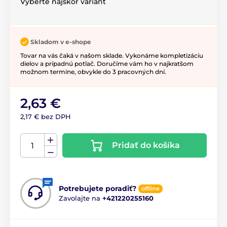
Vyberte najskôr variant
Skladom v e-shope
Tovar na vás čaká v našom sklade. Vykonáme kompletizáciu
dielov a prípadnú potlač. Doručíme vám ho v najkratšom
možnom termíne, obvykle do 3 pracovných dní.
2,63 €
2,17 € bez DPH
Pridať do košíka
Potrebujete poradiť?
offline
Zavolajte na
+421220255160