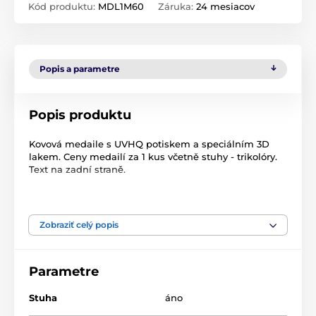
Kód produktu:
MDL1M60
Záruka:
24 mesiacov
Popis a parametre
Popis produktu
Kovová medaile s UVHQ potiskem a speciálním 3D
lakem. Ceny medailí za 1 kus včetně stuhy - trikolóry.
Text na zadní straně.
Zobraziť celý popis
Produkt je zaradený v kategóriách
Parametre
Gymnastika
Medaile
Kovové medaily s potlačou
MDL001
Stuha
áno