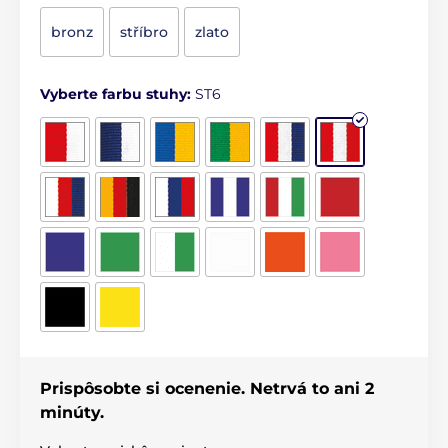
bronz
stříbro
zlato
Vyberte farbu stuhy:
ST6
Prispôsobte si ocenenie. Netrvá to ani 2
minúty.