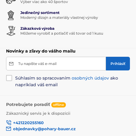
Výber viac ako 40 športov
Jedinečný sortiment
Moderný dizajn a materiály vlastnej výroby
Zákazková výroba
Môžeme vyrobiť a potlačiť váš tovar od 1 kusu
Novinky a zľavy do vášho mailu
Tu napíšte váš e-mail
Prihlásiť
Súhlasím so spracovaním
osobných údajov
ako
napríklad váš email
Potrebujete poradiť
offline
Zákaznický servis je k dispozícii
+421220255160
objednavky@pohary-bauer.cz