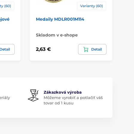
ty (60)
Varianty (60)
jové
Medaily MDLR001M114
Me
Skladom v e-shope
Sk
2,63 €
2,
Detail
Detail
Zákazková výroba
riály
Môžeme vyrobiť a potlačiť váš
tovar od 1 kusu