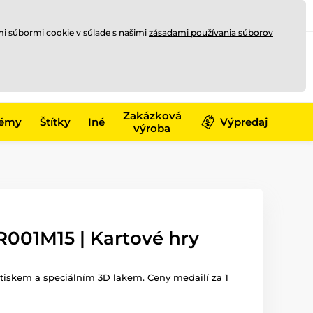
Registrovať sa
Prihlásiť sa
mi súbormi cookie v súlade s našimi
zásadami používania súborov
0
online
0,00 €
-17)
Zakázková
émy
Štítky
Iné
Výpredaj
výroba
001M15 | Kartové hry
iskem a speciálním 3D lakem. Ceny medailí za 1