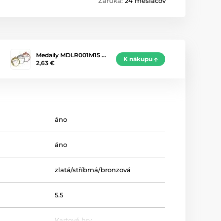
Záruka:
24 mesiacov
Medaily MDLR001M15 …
K nákupu
2,63 €
áno
áno
zlatá/stříbrná/bronzová
5.5
Kartové hry