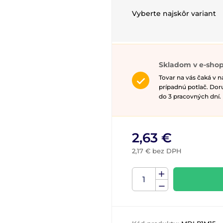
Vyberte najskôr variant
Skladom v e-sho
Tovar na vás čaká v 
prípadnú potlač. Do
do 3 pracovných dní.
2,63 €
2,17 € bez DPH