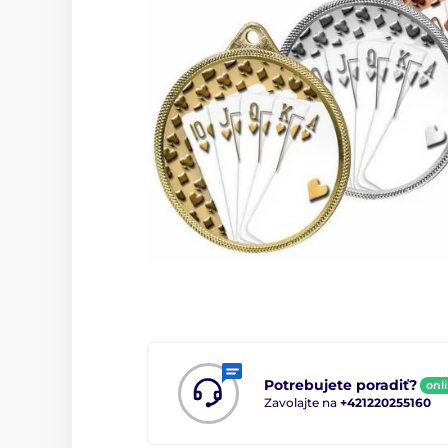
Potrebujete poradiť?
onl
Zavolajte na
+421220255160