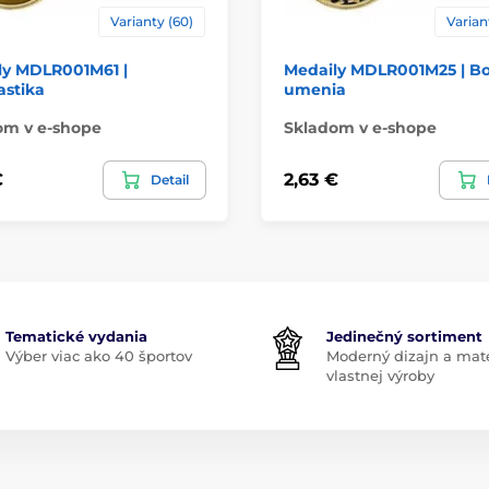
Varianty (60)
Varian
ly MDLR001M61 |
Medaily MDLR001M25 | Bo
stika
umenia
om v e-shope
Skladom v e-shope
€
2,63 €
Detail
Tematické vydania
Jedinečný sortiment
Výber viac ako 40 športov
Moderný dizajn a mate
vlastnej výroby