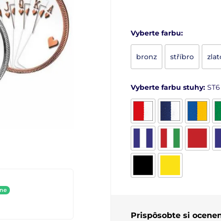
Vyberte farbu:
bronz
stříbro
zlat
Vyberte farbu stuhy:
ST6
ine
Prispôsobte si ocenen