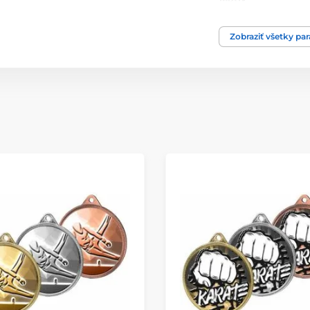
Typ ocenenia
Zobraziť všetky pa
Materiál