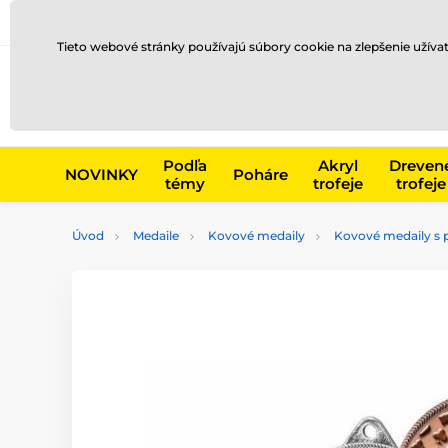
Preprava a platba
Kontakty
Blog
Tieto webové stránky používajú súbory cookie na zlepšenie užíva
Napr. produk
Podľa
Akryl
Dreven
NOVINKY
Poháre
témy
trofeje
trofeje
Úvod
Medaile
Kovové medaily
Kovové medaily s 