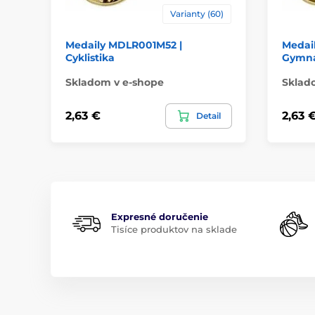
Varianty (60)
Medaily MDLR001M52 |
Medai
Cyklistika
Gymna
Skladom v e-shope
Sklad
2,63 €
2,63 
Detail
Expresné doručenie
Tisíce produktov na sklade