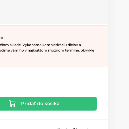
pe
našom sklade. Vykonáme kompletizáciu dielov a
ručíme vám ho v najkratšom možnom termíne, obvykle
Pridať do košíka