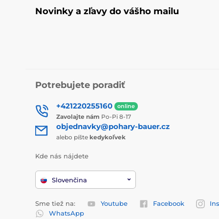
Novinky a zľavy do vášho mailu
Potrebujete poradiť
+421220255160
online
Zavolajte nám
Po-Pi 8-17
objednavky@pohary-bauer.cz
alebo píšte
kedykoľvek
Kde nás nájdete
Slovenčina
Sme tiež na:
Youtube
Facebook
In
WhatsApp