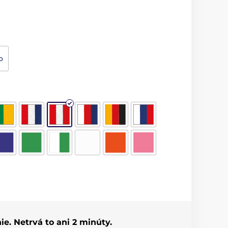
o
ie. Netrvá to ani 2 minúty.