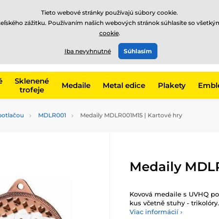
EUR
Tieto webové stránky používajú súbory cookie.
teľského zážitku. Používaním našich webových stránok súhlasíte so všetký
cookie
.
+421220255160
t, kategóriu
Iba nevyhnutné
Súhlasím
Zavolajte nám
(Po-Pi 8
é
Sklenené
Medaile
Metal edice
Plakety
Embl
trofeje
potlačou
MDLR001
Medaily MDLR001M15 | Kartové hry
Medaily MDLR
Kovová medaile s UVHQ pot
kus včetně stuhy - trikolóry.
Viac informácií ›