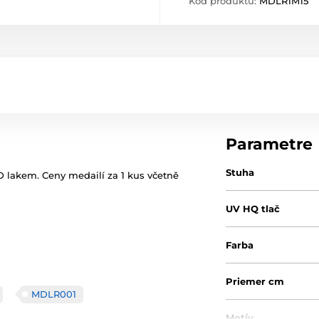
Kód produktu:
MDLR1M15
Parametre
Stuha
 lakem. Ceny medailí za 1 kus včetně
UV HQ tlač
Farba
Priemer cm
MDLR001
Motív