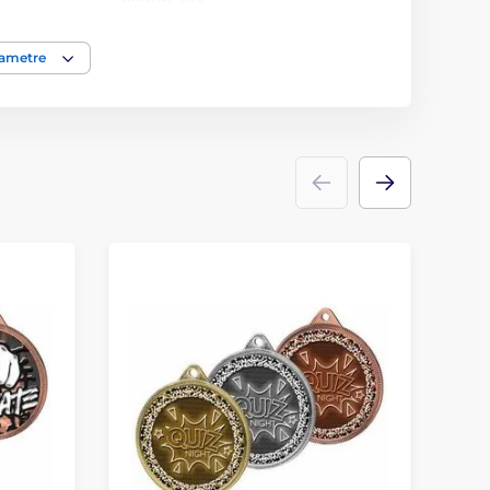
Medaile
rametre
kov