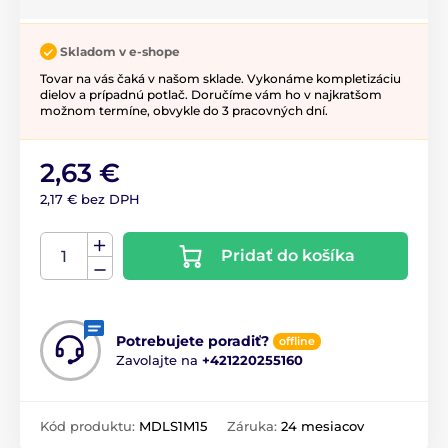
Skladom v e-shope
Tovar na vás čaká v našom sklade. Vykonáme kompletizáciu
dielov a prípadnú potlač. Doručíme vám ho v najkratšom
možnom termíne, obvykle do 3 pracovných dní.
2,63 €
2,17 € bez DPH
Pridať do košíka
Potrebujete poradiť?
offline
Zavolajte na
+421220255160
Kód produktu:
MDLS1M15
Záruka:
24 mesiacov