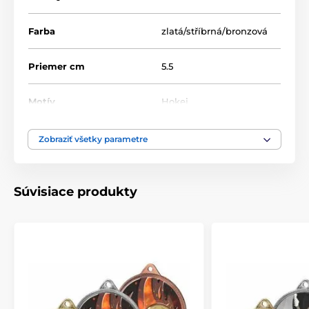
Farba
zlatá/stříbrná/bronzová
Priemer cm
5.5
Motív
Hokej
Typ ocenenia
Medaile
Zobraziť všetky parametre
Materiál
kov
Súvisiace produkty