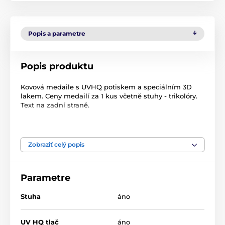
Popis a parametre
Popis produktu
Kovová medaile s UVHQ potiskem a speciálním 3D
lakem. Ceny medailí za 1 kus včetně stuhy - trikolóry.
Text na zadní straně.
Zobraziť celý popis
Produkt je zaradený v kategóriách
Parametre
Zimné športy
Medaile
Kovové medaily s potlačou
MDL001
Stuha
áno
UV HQ tlač
áno