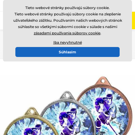
+421220255160
Zavolajte nám
(Po-Pi 8-17)
Tieto webové stránky používajú súbory cookie.
Tieto webové stránky používajú súbory cookie na zlepšenie
0
užívateľského zážitku. Používaním našich webových stránok
Menu
súhlasíte so všetkými súbormi cookie v súlade s našimi
zásadami používania súborov cookie
.
Úvod
Medaile
Kovové medaily
Kovové medaily s potlačou
Iba nevyhnutné
MDL001
Súhlasím