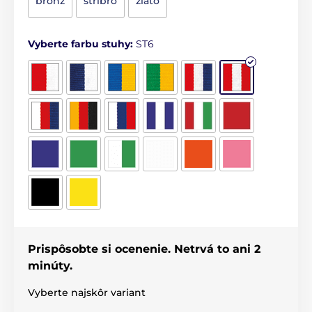
bronz
stříbro
zlato
Vyberte farbu stuhy:
ST6
Prispôsobte si ocenenie. Netrvá to ani 2
minúty.
Vyberte najskôr variant